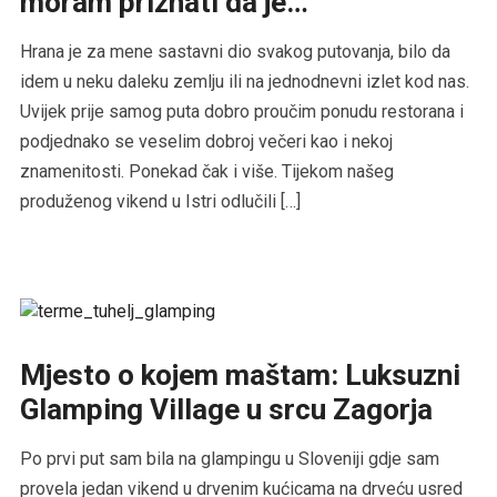
moram priznati da je…
Hrana je za mene sastavni dio svakog putovanja, bilo da
idem u neku daleku zemlju ili na jednodnevni izlet kod nas.
Uvijek prije samog puta dobro proučim ponudu restorana i
podjednako se veselim dobroj večeri kao i nekoj
znamenitosti. Ponekad čak i više. Tijekom našeg
produženog vikend u Istri odlučili […]
Mjesto o kojem maštam: Luksuzni
Glamping Village u srcu Zagorja
Po prvi put sam bila na glampingu u Sloveniji gdje sam
provela jedan vikend u drvenim kućicama na drveću usred