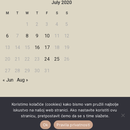
July 2020
M
T
W
T
F
S
S
1
2
3
4
5
6
7
8
9
10
11
12
13
14
15
16
17
18
19
20
21
22
23
24
25
26
27
28
29
30
31
« Jun
Aug »
Koristimo kolačiće (cookies) kako bismo vam pružili najbolje
iskustvo na našoj web stranici. Ako nastavite koristiti ovu
Copyright © 2026 Under Dreamskies
stranicu, pretpostavit ćemo da se s time slažete.
Designed by
WPZOOM
Ok
Pravila privatnosti