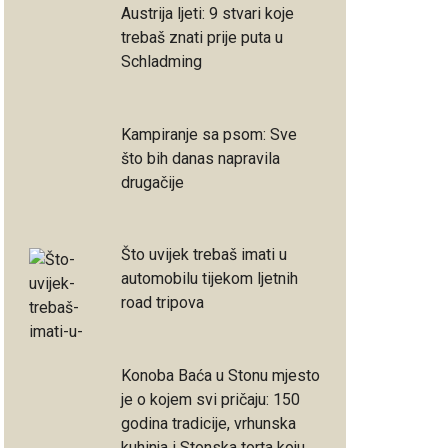
Austrija ljeti: 9 stvari koje
trebaš znati prije puta u
Schladming
Kampiranje sa psom: Sve
što bih danas napravila
drugačije
Što uvijek trebaš imati u
automobilu tijekom ljetnih
road tripova
Konoba Baća u Stonu mjesto
je o kojem svi pričaju: 150
godina tradicije, vrhunska
kuhinja i Stonska torta koju