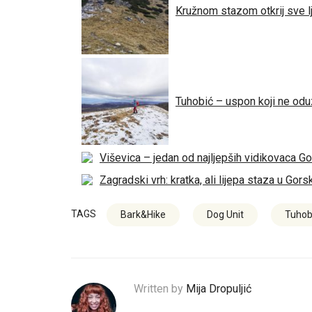
Kružnom stazom otkrij sve l
Tuhobić – uspon koji ne oduz
Viševica – jedan od najljepših vidikovaca G
Zagradski vrh: kratka, ali lijepa staza u G
TAGS
Bark&Hike
Dog Unit
Tuhob
Written by
Mija Dropuljić