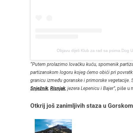
Objavu dijeli Klub za rad sa psima Dog U
“Putem prolazimo lovačku kuću, spomenik partiza
partizanskom logoru kojeg ćemo obići pri povratku
granicu između goranske i primorske vegetacije. S
Snježnik
,
Risnjak
, jezera Lepenicu i Bajer”
, piše u 
Otkrij još zanimljivih staza u Gorskom