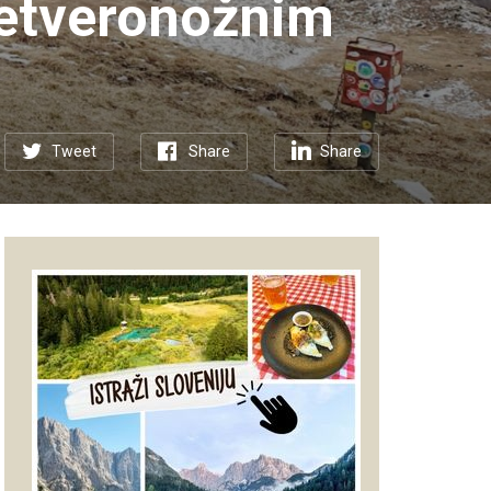
četveronožnim
Tweet
Share
Share