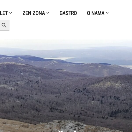
ZLET
ZEN ZONA
GASTRO
O NAMA
earch Button