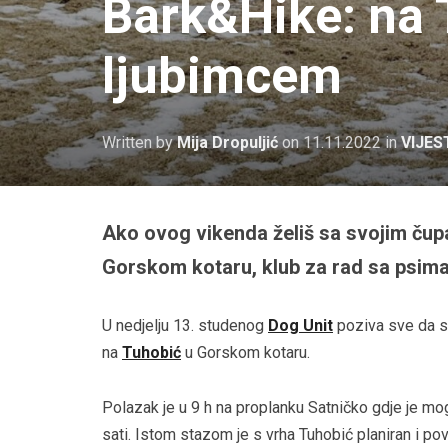
Bark&Hike: na 
ljubimcem
Written by
Mija Dropuljić
on
11.11.2022
in
VIJES
Ako ovog vikenda želiš sa svojim čupa
Gorskom kotaru, klub za rad sa psima
U nedjelju 13. studenog
Dog Unit
poziva sve da s
na
Tuhobić
u Gorskom kotaru.
Polazak je u 9 h na proplanku Satničko gdje je mogu
sati. Istom stazom je s vrha Tuhobić planiran i po