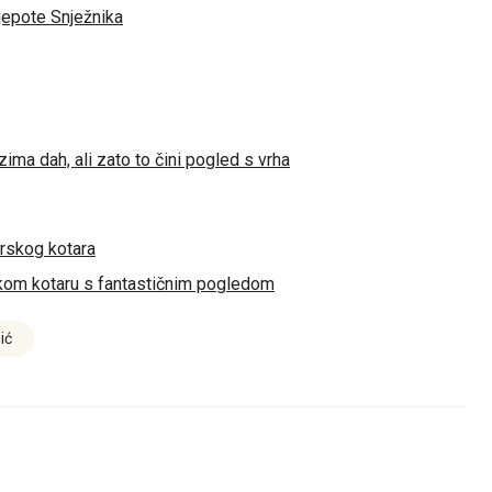
jepote Snježnika
ima dah, ali zato to čini pogled s vrha
orskog kotara
orskom kotaru s fantastičnim pogledom
ić