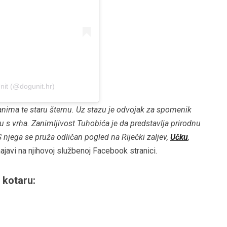
nit (@dogunit.hr)
nima te staru šternu. Uz stazu je odvojak za spomenik
 s vrha. Zanimljivost Tuhobića je da predstavlja prirodnu
 njega se pruža odličan pogled na Riječki zaljev,
Učku
,
najavi na njihovoj službenoj Facebook stranici.
 kotaru: