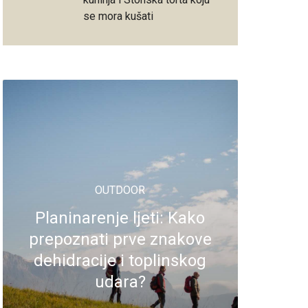
se mora kušati
OUTDOOR
Planinarenje ljeti: Kako
prepoznati prve znakove
dehidracije i toplinskog
udara?