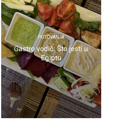
PUTOVANJA
Gastro vodič: Što jesti u
Egiptu