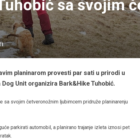
Tuhobić sa svojim 
TI
vim planinarom provesti par sati u prirodi u
 Dog Unit organizira Bark&Hike Tuhobić.
e sa svojim četveronožnim ljubimcem pridruže planinarenju
će parkirati automobil, a planirano trajanje izleta iznosi pet
vratak.