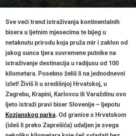
Sve veći trend istraživanja kontinentalnih
bisera u ljetnim mjesecima te bijeg u
netaknutu prirodu koja pruža mir i zaklon od
jakog sunca tjera suvremene putnike na
istraživanje destinacija u radijusu od 100
kilometara. Posebno želiš li na jednodnevni
izlet! Živiš li u središnjoj Hrvatskoj, u
Zagrebu, Krapini, Karlovcu ili Varaždinu ovo
ljeto istraži pravi biser Slovenije – ljepotu
Kozjanskog parka
. Od granice s Hrvatskom
(ideš li preko Zaprešića) udaljen je svega
nekoliko kilometara koje ćeš svladati bez