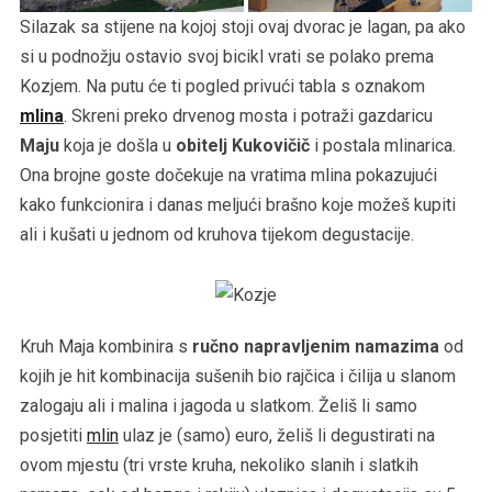
Silazak sa stijene na kojoj stoji ovaj dvorac je lagan, pa ako
si u podnožju ostavio svoj bicikl vrati se polako prema
Kozjem. Na putu će ti pogled privući tabla s oznakom
mlina
. Skreni preko drvenog mosta i potraži gazdaricu
Maju
koja je došla u
obitelj Kukovičič
i postala mlinarica.
Ona brojne goste dočekuje na vratima mlina pokazujući
kako funkcionira i danas meljući brašno koje možeš kupiti
ali i kušati u jednom od kruhova tijekom degustacije.
Kruh Maja kombinira s
ručno napravljenim namazima
od
kojih je hit kombinacija sušenih bio rajčica i čilija u slanom
zalogaju ali i malina i jagoda u slatkom. Želiš li samo
posjetiti
mlin
ulaz je (samo) euro, želiš li degustirati na
ovom mjestu (tri vrste kruha, nekoliko slanih i slatkih