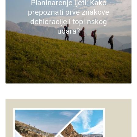
Planinarenje ljeti: Kako
prepoznati prve znakove
dehidracije i toplinskog
udara?