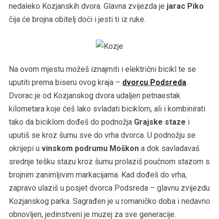
nedaleko Kozjanskih dvora. Glavna zvijezda je
jarac Piko
čija će brojna obitelj doći i jesti ti iz ruke.
Na ovom mjestu možeš iznajmiti i električni bicikl te se
uputiti prema biseru ovog kraja –
dvorcu Podsreda
.
Dvorac je od Kozjanskog dvora udaljen petnaestak
kilometara koje ćeš lako svladati biciklom, ali i kombinirati
tako da biciklom dođeš do podnožja
Grajske staze
i
uputiš se kroz šumu sve do vrha dvorca. U podnožju se
okrijepi u
vinskom podrumu Moškon
a dok savladavaš
srednje tešku stazu kroz šumu prolaziš poučnom stazom s
brojnim zanimljivim markacijama. Kad dođeš do vrha,
zapravo ulaziš u posjet dvorca Podsreda – glavnu zvijezdu
Kozjanskog parka. Sagrađen je u romaničko doba i nedavno
obnovljen, jedinstveni je muzej za sve generacije.