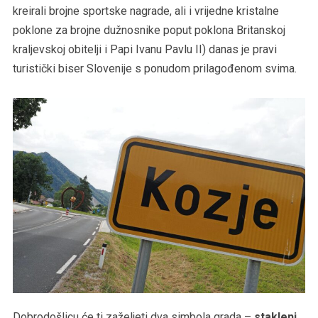
kreirali brojne sportske nagrade, ali i vrijedne kristalne
poklone za brojne dužnosnike poput poklona Britanskoj
kraljevskoj obitelji i Papi Ivanu Pavlu II) danas je pravi
turistički biser Slovenije s ponudom prilagođenom svima.
Dobrodošlicu će ti zaželjeti dva simbola grada –
stakleni