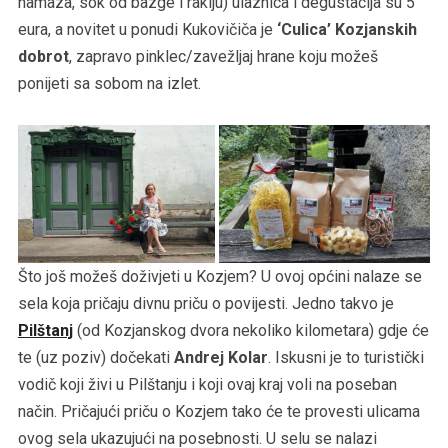
namaza, sok od bazge i rakiju) ulaznica i degustacija su 5
eura, a novitet u ponudi Kukovičiča je
‘Culica’ Kozjanskih
dobrot
, zapravo pinklec/zavežljaj hrane koju možeš
ponijeti sa sobom na izlet.
Što još možeš doživjeti u Kozjem? U ovoj općini nalaze se
sela koja pričaju divnu priču o povijesti. Jedno takvo je
Pilštanj
(od Kozjanskog dvora nekoliko kilometara) gdje će
te (uz poziv) dočekati
Andrej Kolar
. Iskusni je to turistički
vodič koji živi u Pilštanju i koji ovaj kraj voli na poseban
način. Pričajući priču o Kozjem tako će te provesti ulicama
ovog sela ukazujući na posebnosti. U selu se nalazi