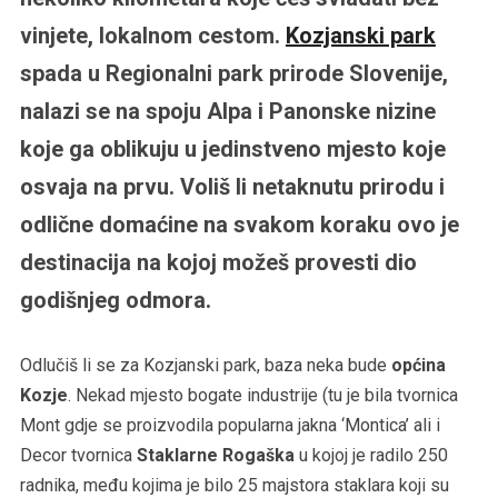
vinjete, lokalnom cestom.
Kozjanski park
spada u Regionalni park prirode Slovenije,
nalazi se na spoju Alpa i Panonske nizine
koje ga oblikuju u jedinstveno mjesto koje
osvaja na prvu. Voliš li netaknutu prirodu i
odlične domaćine na svakom koraku ovo je
destinacija na kojoj možeš provesti dio
godišnjeg odmora.
Odlučiš li se za Kozjanski park, baza neka bude
općina
Kozje
. Nekad mjesto bogate industrije (tu je bila tvornica
Mont gdje se proizvodila popularna jakna ‘Montica’ ali i
Decor tvornica
Staklarne Rogaška
u kojoj je radilo 250
radnika, među kojima je bilo 25 majstora staklara koji su