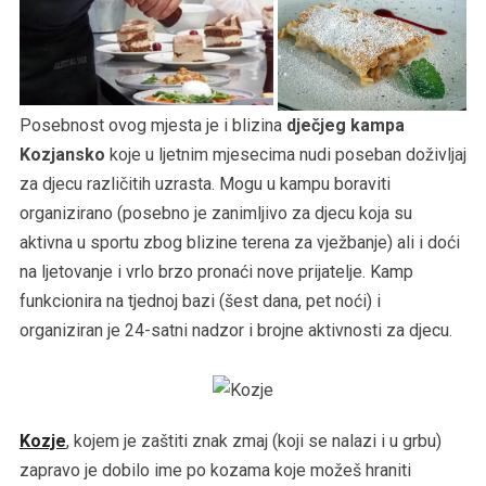
Posebnost ovog mjesta je i blizina
dječjeg kampa
Kozjansko
koje u ljetnim mjesecima nudi poseban doživljaj
za djecu različitih uzrasta. Mogu u kampu boraviti
organizirano (posebno je zanimljivo za djecu koja su
aktivna u sportu zbog blizine terena za vježbanje) ali i doći
na ljetovanje i vrlo brzo pronaći nove prijatelje. Kamp
funkcionira na tjednoj bazi (šest dana, pet noći) i
organiziran je 24-satni nadzor i brojne aktivnosti za djecu.
Kozje
, kojem je zaštiti znak zmaj (koji se nalazi i u grbu)
zapravo je dobilo ime po kozama koje možeš hraniti