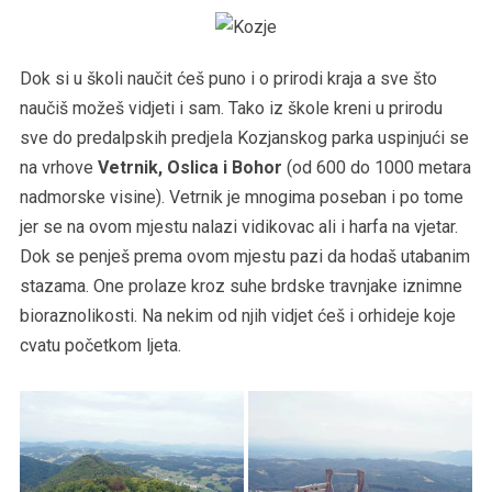
Dok si u školi naučit ćeš puno i o prirodi kraja a sve što
naučiš možeš vidjeti i sam. Tako iz škole kreni u prirodu
sve do predalpskih predjela Kozjanskog parka uspinjući se
na vrhove
Vetrnik, Oslica i Bohor
(od 600 do 1000 metara
nadmorske visine). Vetrnik je mnogima poseban i po tome
jer se na ovom mjestu nalazi vidikovac ali i harfa na vjetar.
Dok se penješ prema ovom mjestu pazi da hodaš utabanim
stazama. One prolaze kroz suhe brdske travnjake iznimne
bioraznolikosti. Na nekim od njih vidjet ćeš i orhideje koje
cvatu početkom ljeta.