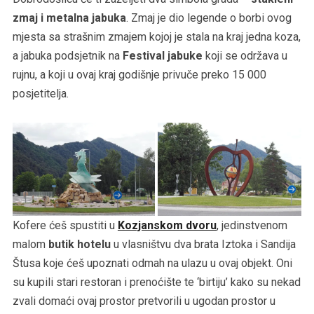
zmaj i metalna jabuka
. Zmaj je dio legende o borbi ovog
mjesta sa strašnim zmajem kojoj je stala na kraj jedna koza,
a jabuka podsjetnik na
Festival jabuke
koji se održava u
rujnu, a koji u ovaj kraj godišnje privuče preko 15 000
posjetitelja.
Kofere ćeš spustiti u
Kozjanskom dvoru
, jedinstvenom
malom
butik hotelu
u vlasništvu dva brata Iztoka i Sandija
Štusa koje ćeš upoznati odmah na ulazu u ovaj objekt. Oni
su kupili stari restoran i prenoćište te ‘birtiju’ kako su nekad
zvali domaći ovaj prostor pretvorili u ugodan prostor u