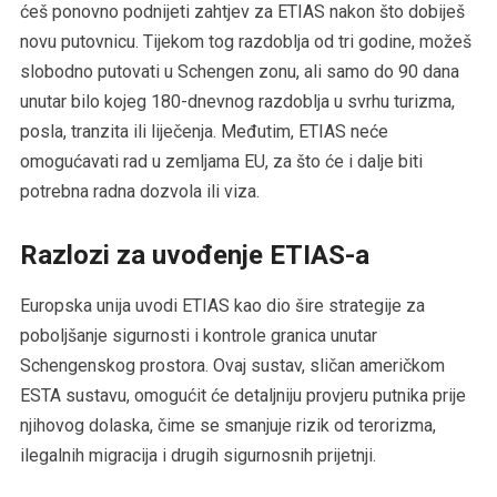
ćeš ponovno podnijeti zahtjev za ETIAS nakon što dobiješ
novu putovnicu. Tijekom tog razdoblja od tri godine, možeš
slobodno putovati u Schengen zonu, ali samo do 90 dana
unutar bilo kojeg 180-dnevnog razdoblja u svrhu turizma,
posla, tranzita ili liječenja. Međutim, ETIAS neće
omogućavati rad u zemljama EU, za što će i dalje biti
potrebna radna dozvola ili viza.
Razlozi za uvođenje ETIAS-a
Europska unija uvodi ETIAS kao dio šire strategije za
poboljšanje sigurnosti i kontrole granica unutar
Schengenskog prostora. Ovaj sustav, sličan američkom
ESTA sustavu, omogućit će detaljniju provjeru putnika prije
njihovog dolaska, čime se smanjuje rizik od terorizma,
ilegalnih migracija i drugih sigurnosnih prijetnji.