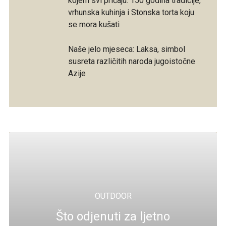
kojem svi pričaju: 150 godina tradicije,
vrhunska kuhinja i Stonska torta koju
se mora kušati
Naše jelo mjeseca: Laksa, simbol
susreta različitih naroda jugoistočne
Azije
OUTDOOR
Što odjenuti za ljetno