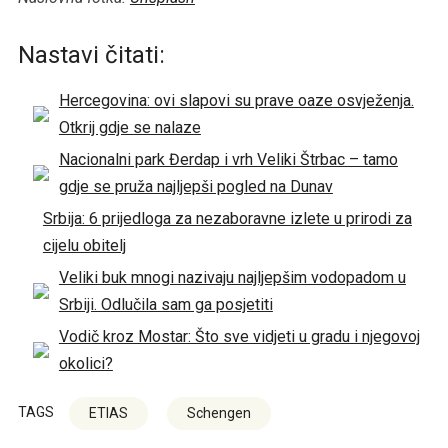
Nastavi čitati:
Hercegovina: ovi slapovi su prave oaze osvježenja.
Otkrij gdje se nalaze
Nacionalni park Đerdap i vrh Veliki Štrbac – tamo
gdje se pruža najljepši pogled na Dunav
Srbija: 6 prijedloga za nezaboravne izlete u prirodi za
cijelu obitelj
Veliki buk mnogi nazivaju najljepšim vodopadom u
Srbiji. Odlučila sam ga posjetiti
Vodič kroz Mostar: Što sve vidjeti u gradu i njegovoj
okolici?
TAGS
ETIAS
Schengen