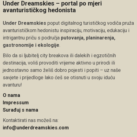
Under Dreamskies – portal po mjeri
avanturističkog hedonista
Under Dreamskies
poput digitalnog turističkog vodiča pruža
avanturističkom hedonistu inspiraciju, motivaciju, edukaciju i
intrigantnu priču s područja
putovanja, planinarenja,
gastronomije i ekologije
.
Bilo da si ljubitelj city breakova ili dalekih i egzotičnih
destinacija, voliš provoditi vrijeme aktivno u prirodi ili
jednostavno samo želiš dobro pojesti i popiti – uz naše
savjete i prijedloge lako ćeš se otisnuti u svoju iduću
avanturu!
O nama
Impressum
Surađuj s nama
Kontaktirati nas možeš na:
info@underdreamskies.com