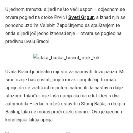
U jednom trenutku slijedi nešto veći uspon – odjednom se
otvara pogled na otoke Prvić i
Sveti Grgur
, a iznad njih se
ponosno uzdiže Velebit. Započinjemo sa spuštanjem te
onda slijedi još jedno iznenađenje – otvara se pogled na
predivnu uvalu Bracol.
Uvala Bracol je idealno mjesto za napraviti dužu pauzu. Mi
smo ovdje baš guštali, pojeli ručak i popili čaj. Tu imaš
opciju da se vratiš istim putem natrag ili da nastaviš dalje
stazom. Također, nije loša opcija ako na izlet ideš s dva
automobila – jedan možeš ostaviti u Staroj Baški, a drugi u
Baškoj, tako ne moraš proći cijelu dionicu. Ovo je ujedno i
kondicijski lakša opcija.