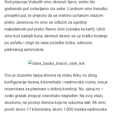
Kod prijevoja Vratudih smo skrenuli lijevo, sretni što
grebenski put ostavljamo iza sebe. U jednom smo trenutku
presjekli put, te umjesto da se vratimo ucrtanom stazom
preko Jasenova, mi smo se odlučili za ugodniji
makadamski put preko Ravno čelo (oznaka na karti). Izbili
smo kod zadnjih kuća, skrenuli desno se uz kratko hodanje
po asfaltu i stigli do naše početke točke, odnosno
parkiranog automobila.
Ovo je izuzetno lijepa dionica na otoku Krku, no zbog
konfiguracije terena, kilometraže i nadmorske visine, ona je
rezervirana za planinare u dobroj kondiciji. No, vjeruj mi –
svaki grašak znoja je višestruko nagrađen. Na ovoj stazi,
doslovno, ne postoji dionica koja ne oduzima dah. Mi smo
prošli skoro 17 kilometara, skoro 1.000 metara nadmorske