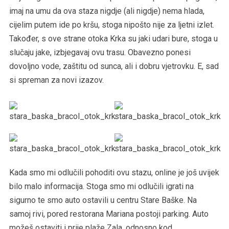
imaj na umu da ova staza nigdje (ali nigdje) nema hlada,
cijelim putem ide po kršu, stoga nipošto nije za ljetni izlet.
Također, s ove strane otoka Krka su jaki udari bure, stoga u
slučaju jake, izbjegavaj ovu trasu. Obavezno ponesi
dovoljno vode, zaštitu od sunca, ali i dobru vjetrovku. E, sad
si spreman za novi izazov.
Kada smo mi odlučili pohoditi ovu stazu, online je još uvijek
bilo malo informacija. Stoga smo mi odlučili igrati na
sigurno te smo auto ostavili u centru Stare Baške. Na
samoj rivi, pored restorana Mariana postoji parking. Auto
možeš ostaviti i prije plaže Zala, odnosno kod