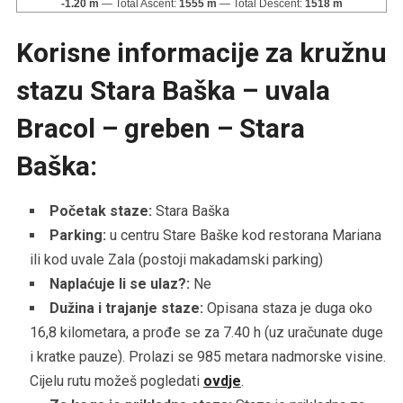
-1.20 m
Total Ascent:
1555 m
Total Descent:
1518 m
Korisne informacije za kružnu
stazu Stara Baška – uvala
Bracol – greben – Stara
Baška:
Početak staze:
Stara Baška
Parking:
u centru Stare Baške kod restorana Mariana
ili kod uvale Zala (postoji makadamski parking)
Naplaćuje li se ulaz?:
Ne
Dužina i trajanje staze:
Opisana staza je duga oko
16,8 kilometara, a prođe se za 7.40 h (uz uračunate duge
i kratke pauze). Prolazi se 985 metara nadmorske visine.
Cijelu rutu možeš pogledati
ovdje
.