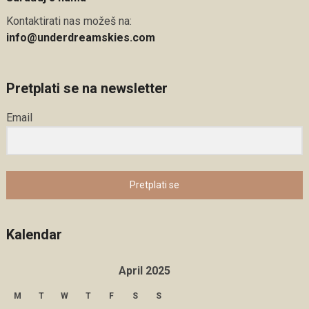
Kontaktirati nas možeš na:
info@underdreamskies.com
Pretplati se na newsletter
Email
Pretplati se
Kalendar
April 2025
M
T
W
T
F
S
S