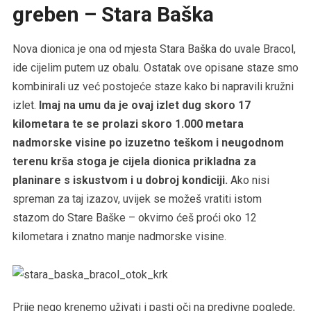
greben – Stara Baška
Nova dionica je ona od mjesta Stara Baška do uvale Bracol,
ide cijelim putem uz obalu. Ostatak ove opisane staze smo
kombinirali uz već postojeće staze kako bi napravili kružni
izlet.
Imaj na umu da je ovaj izlet dug skoro 17
kilometara te se prolazi skoro 1.000 metara
nadmorske visine po izuzetno teškom i neugodnom
terenu krša stoga je cijela dionica prikladna za
planinare s iskustvom i u dobroj kondiciji.
Ako nisi
spreman za taj izazov, uvijek se možeš vratiti istom
stazom do Stare Baške – okvirno ćeš proći oko 12
kilometara i znatno manje nadmorske visine.
Prije nego krenemo uživati i pasti oči na predivne poglede,