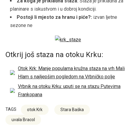
Za koga je prikladna staza:
Staza je prikladna za
planinare s iskustvom i u dobroj kondiciji.
Postoji li mjesto za hranu i piće?:
izvan ljetne
sezone ne
Otkrij još staza na otoku Krku:
Otok Krk: Manje popularna kružna staza na vrh Mali
Hlam s najljepšim pogledom na Vrbničko polje
Vrbnik na otoku Krku: uputi se na stazu Putevima
Frankopana
TAGS
otok Krk
Stara Baška
uvala Bracol