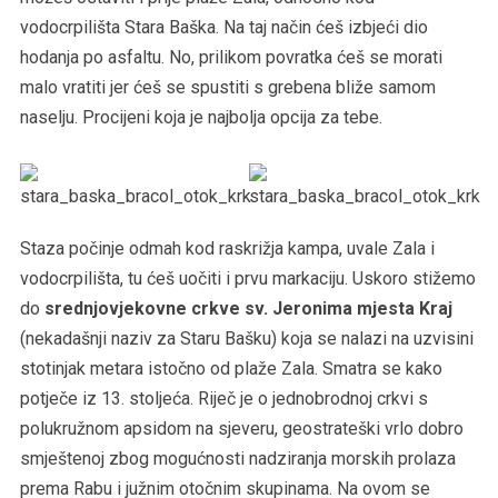
vodocrpilišta Stara Baška. Na taj način ćeš izbjeći dio
hodanja po asfaltu. No, prilikom povratka ćeš se morati
malo vratiti jer ćeš se spustiti s grebena bliže samom
naselju. Procijeni koja je najbolja opcija za tebe.
Staza počinje odmah kod raskrižja kampa, uvale Zala i
vodocrpilišta, tu ćeš uočiti i prvu markaciju. Uskoro stižemo
do
srednjovjekovne crkve sv. Jeronima mjesta Kraj
(nekadašnji naziv za Staru Bašku) koja se nalazi na uzvisini
stotinjak metara istočno od plaže Zala. Smatra se kako
potječe iz 13. stoljeća. Riječ je o jednobrodnoj crkvi s
polukružnom apsidom na sjeveru, geostrateški vrlo dobro
smještenoj zbog mogućnosti nadziranja morskih prolaza
prema Rabu i južnim otočnim skupinama. Na ovom se