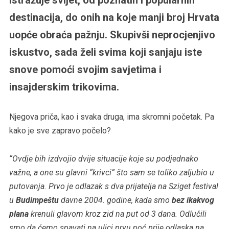
destinacija, do onih na koje manji broj Hrvata
uopće obraća pažnju. Skupivši neprocjenjivo
iskustvo, sada želi svima koji sanjaju iste
snove pomoći svojim savjetima i
insajderskim trikovima.
Njegova priča, kao i svaka druga, ima skromni početak. Pa
kako je sve zapravo počelo?
“Ovdje bih izdvojio dvije situacije koje su podjednako
važne, a one su glavni “krivci” što sam se toliko zaljubio u
putovanja. Prvo je odlazak s dva prijatelja na Sziget festival
u
Budimpeštu
davne 2004. godine, kada smo
bez ikakvog
plana
krenuli glavom kroz zid na put od 3 dana. Odlučili
smo da ćemo spavati na ulici prvu noć prije odlaska na