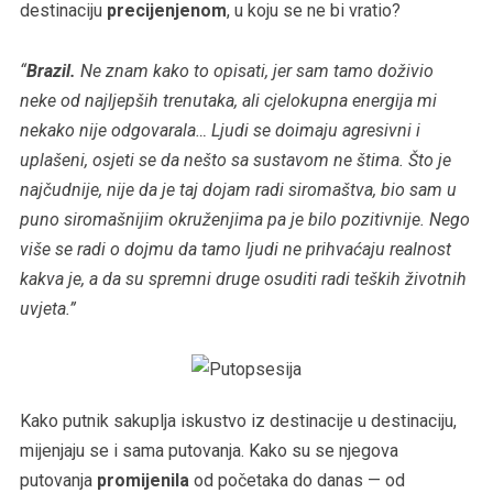
destinaciju
precijenjenom
, u koju se ne bi vratio?
“
Brazil.
Ne znam kako to opisati, jer sam tamo doživio
neke od najljepših trenutaka, ali cjelokupna energija mi
nekako nije odgovarala… Ljudi se doimaju agresivni i
uplašeni, osjeti se da nešto sa sustavom ne štima. Što je
najčudnije, nije da je taj dojam radi siromaštva, bio sam u
puno siromašnijim okruženjima pa je bilo pozitivnije. Nego
više se radi o dojmu da tamo ljudi ne prihvaćaju realnost
kakva je, a da su spremni druge osuditi radi teških životnih
uvjeta.”
Kako putnik sakuplja iskustvo iz destinacije u destinaciju,
mijenjaju se i sama putovanja. Kako su se njegova
putovanja
promijenila
od početaka do danas — od