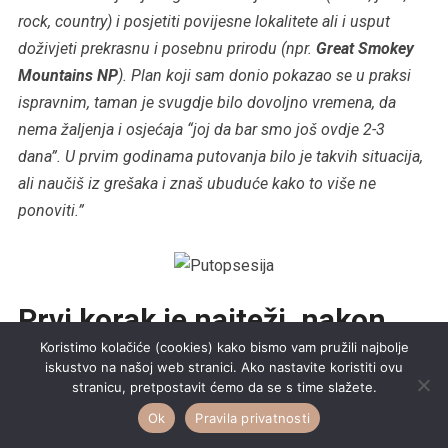
rock, country) i posjetiti povijesne lokalitete ali i usput
doživjeti prekrasnu i posebnu prirodu (npr.
Great Smokey
Mountains NP
). Plan koji sam donio pokazao se u praksi
ispravnim, taman je svugdje bilo dovoljno vremena, da
nema žaljenja i osjećaja “joj da bar smo još ovdje 2-3
dana”. U prvim godinama putovanja bilo je takvih situacija,
ali naučiš iz grešaka i znaš ubuduće kako to više ne
ponoviti.”
Prvi korak je najteži, nakon
Koristimo kolačiće (cookies) kako bismo vam pružili najbolje
toga sve je lako
iskustvo na našoj web stranici. Ako nastavite koristiti ovu
stranicu, pretpostavit ćemo da se s time slažete.
Što bi poručio nekome tko sanja o dalekim putovanjima, ali
Ok
Pravila privatnosti
nikako da napravi prvi korak? Kolike su kod prosječnog