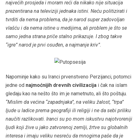
najvećih prosjeda i moram reći da nikako nije situacija
prezentirana na televiziji jednaka istini. Neću politizirati i
tvrditi da nema problema, da je narod super zadovoljan
vlašću i da nema istine u medijima, ali problem je što se
samo jedna strana priče stalno prikazuje. I zbog takve
“igre” narod je prvi osuđen, a najmanje kriv”.
Napominje kako su Iranci prvenstveno Perzijanci, potomci
jedne od
najmoćnijih drevnih civilizacija
i čak na islam
gledaju kao na nešto što im je nametnuto, ali što poštuju.
“Mislim da većina “zapadnjaka”, na veliku žalost, “trpa”
ljude u ladice prema geografiji ili religiji i ne da sebi priliku
naučiti razlikovati. Iranci su po mom iskustvu najotvoreniji
ljudi koji žive u jako zatvorenoj zemlji, žrtve su globalnih
interesa i imaju veliku nesreću da mnogima paše da je