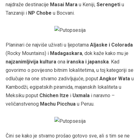
najdraže destinacije
Masai Mara
u Keniji,
Serengeti
u
Tanzaniji i
NP Chobe
u Bocvani.
Planinari će najviše uživati u ljepotama
Aljaske i Colorada
(Rocky Mountains) i
Madagaskara
, dok kaže kako mu je
najzanimljivija kultura
ona
iranska i japanska
. Kad
govorimo o povijesno bitnim lokalitetima, u toj kategoriji se
odlučuje na one stvarno zadivljujuće, poput
Angkor Wata
u
Kambodži, egipatskih piramida, majanskih lokaliteta u
Meksiku poput
Chichen Itze
i
Uxmala
i naravno –
veličanstvenog
Machu Picchua
u Peruu.
Čini se kako je stvarno prošao gotovo sve, ali s tim se ne