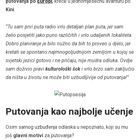
putovanja po
Europi
, kreće u jednomjesečnu avanturu po
Kini
.
“Tu sam prvi puta radio vrlo detaljan plan puta, jer sam
želio posjetiti jako puno različitih i vrlo udaljenih lokaliteta.
Dobro planiranje je bilo nužno da bih to proveo u djelo, jer
kretati se spontano najmnogoljudnijom zemljom u kojoj se
svjetski jezici gotovo i ne pričaju, nije mudra odluka. Ovdje
sam doživio pravi
kulturološki šok
i vrlo brzo sam zaključio
da ništa u životu ne može biti uzbudljivije od putovanja!”
Putovanja kao najbolje učenje
Osim samog uzbuđenja odlaska u nepoznato, koji su mu
još
glavni motivi
za putovanja?