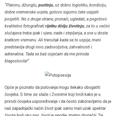
“Planinu, džunglu,
pustinju
, uz dobru logistiku, kondiciju,
dobre vremenske uvjete, gotovo sigurno ćete uspjeti
posjetiti. No s druge strane, pronaći, ugledati, a pogotovo
kvalitetno fotografirati
rijetku divlju životinju
, za to u većini
slučajeva treba ipak i vjere, nade i strpljenja, a sve u dosta
kratkom vremenu. Ali trenutak kada se to uspije, meni
predstavlja drugi nivo zadovoljstva, zahvalnosti i
adrenalina. Tada se baš osjećam da me priroda
blagoslovila!”
Opće je poznato da putovanja mogu itekako obogatiti
čovjeka. S time se slaže i Zvonimir koji tvrdi kako je u
prirodi čovjeka uspoređivanje i da često zaboravljamo da je
naš zapadnjački način život ipak samo mali uzak spektar
života ljudi oko nas, život je negdje znatno drugačiji. Taj