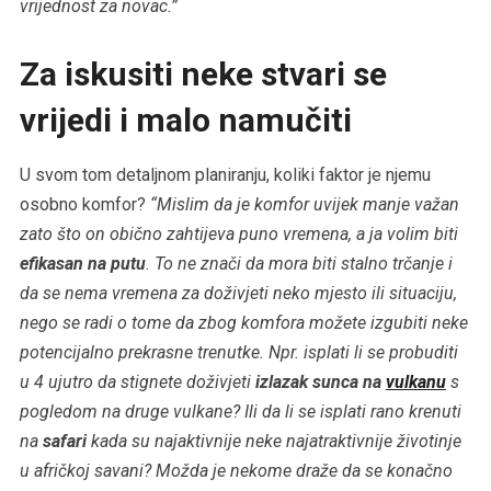
vrijednost za novac.”
Za iskusiti neke stvari se
vrijedi i malo namučiti
U svom tom detaljnom planiranju, koliki faktor je njemu
osobno komfor?
“Mislim da je komfor uvijek manje važan
zato što on obično zahtijeva puno vremena, a ja volim biti
efikasan na putu
. To ne znači da mora biti stalno trčanje i
da se nema vremena za doživjeti neko mjesto ili situaciju,
nego se radi o tome da zbog komfora možete izgubiti neke
potencijalno prekrasne trenutke. Npr. isplati li se probuditi
u 4 ujutro da stignete doživjeti
izlazak sunca na
vulkanu
s
pogledom na druge vulkane? Ili da li se isplati rano krenuti
na
safari
kada su najaktivnije neke najatraktivnije životinje
u afričkoj savani? Možda je nekome draže da se konačno