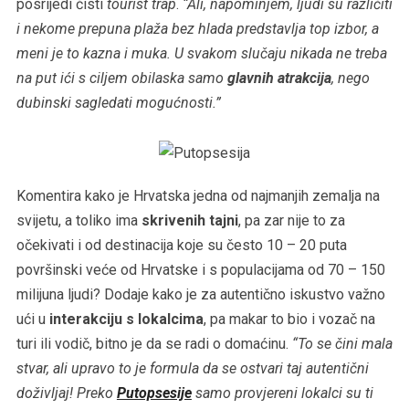
posrijedi čisti
tourist trap
.
“Ali, napominjem, ljudi su različiti
i nekome prepuna plaža bez hlada predstavlja top izbor, a
meni je to kazna i muka. U svakom slučaju nikada ne treba
na put ići s ciljem obilaska samo
glavnih atrakcija
, nego
dubinski sagledati mogućnosti.”
Komentira kako je Hrvatska jedna od najmanjih zemalja na
svijetu, a toliko ima
skrivenih tajni
, pa zar nije to za
očekivati i od destinacija koje su često 10 – 20 puta
površinski veće od Hrvatske i s populacijama od 70 – 150
milijuna ljudi? Dodaje kako je za autentično iskustvo važno
ući u
interakciju s lokalcima
, pa makar to bio i vozač na
turi ili vodič, bitno je da se radi o domaćinu.
“To se čini mala
stvar, ali upravo to je formula da se ostvari taj autentični
doživljaj! Preko
Putopsesije
samo provjereni lokalci su ti