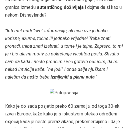
granica između
autentičnog doživljaja
i dojma da si kao u
nekom Disneylandu?
“Internet nudi “sve” informacije, ali nisu sve jednako
korisne, ažurne, točne ili jednako vrijedne! Treba znati
pronaći, treba znati izabrati, u tome i je tajna. Zapravo, to mi
je i bio glavni motiv za pokretanje vlastitog posla. Shvatio
sam da kada i nešto proučim i već gotovo odlučim, da mi
nekad intuicija kaže: “ne još!” I onda dalje njuškam i
naletim da nešto treba
izmijeniti u planu puta
.”
Kako je do sada posjetio preko 60 zemalja, od toga 30-ak
izvan Europe, kaže kako je s iskustvom stekao određeni
osjećaj kada je nešto prerazvikano, prekomercijalno i da je