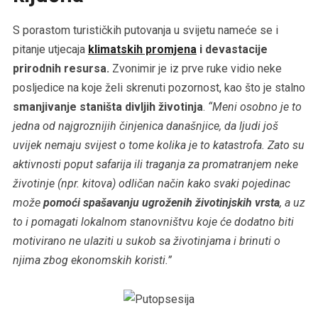
S porastom turističkih putovanja u svijetu nameće se i
pitanje utjecaja
klimatskih promjena
i devastacije
prirodnih resursa.
Zvonimir je iz prve ruke vidio neke
posljedice na koje želi skrenuti pozornost, kao što je stalno
smanjivanje staništa divljih životinja
.
“Meni osobno je to
jedna od najgroznijih činjenica današnjice, da ljudi još
uvijek nemaju svijest o tome kolika je to katastrofa. Zato su
aktivnosti poput safarija ili traganja za promatranjem neke
životinje (npr. kitova) odličan način kako svaki pojedinac
može
pomoći spašavanju ugroženih životinjskih vrsta
, a uz
to i pomagati lokalnom stanovništvu koje će dodatno biti
motivirano ne ulaziti u sukob sa životinjama i brinuti o
njima zbog ekonomskih koristi.”