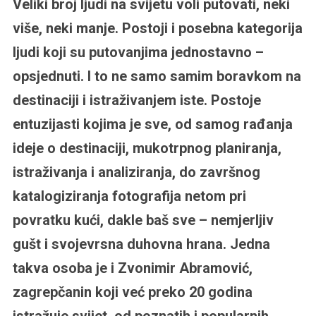
Veliki broj ljudi na svijetu voli putovati, neki
više, neki manje. Postoji i posebna kategorija
ljudi koji su putovanjima jednostavno –
opsjednuti. I to ne samo samim boravkom na
destinaciji i istraživanjem iste. Postoje
entuzijasti kojima je sve, od samog rađanja
ideje o destinaciji, mukotrpnog planiranja,
istraživanja i analiziranja, do završnog
katalogiziranja fotografija netom pri
povratku kući, dakle baš sve – nemjerljiv
gušt i svojevrsna duhovna hrana. Jedna
takva osoba je i Zvonimir Abramović,
zagrepčanin koji već preko 20 godina
istražuje svijet, od poznatih i popularnih