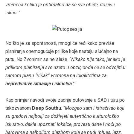
vremena koliko je optimalno da se sve obiđe, doživi i
iskusi.”
No što je sa spontanosti, mnogi će reći kako previše
planiranja onemogućuje prilike koje nastaju slučajno na
putu. No Zvonimir se ne slaže.
“Nikako nije tako, jer ako je
prilikom planiranja sve uzeto u obzir, onda će se odvojiti u
samom planu “višak” vremena na lokalitetima za
nepredvidive situacije i iskustva
.”
Kao primjer navodi svoje zadnje putovanje u SAD i turu po
takozvanom
Deep Southu
.
“Mozgao sam i istraživao koji
su gradovi najbolji za doživjeti autentično kulturološko
iskustvo, dakle upoznati lokalce, provesti dane i noći po
barovima s najboljom glazbom koja se nudi (blues, jazz,