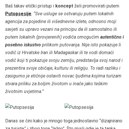
Baš takav etički pristup i
koncept
želi promovirati putem
Putopsesije
.
“Sve usluge se ostvaruju putem lokalnih
agencija za pojedine ili višednevne izlete, odnosno moji
savjeti su upravo vezani na principu da ili samostalno ili
putem lokalnih (provjerenih) vodiča omogućim
autentično i
posebno iskustvo
prilikom putovanja. Nije isto pokazuje li
vodič iz Hrvatske Iran ili Madagaskar ili te vodi domaći
vodič koji ti pokazuje svoju zemlju, predstavlja svoj narod i
prezentira svoje običaje, kulturu ili religiju. To radi razliku i
zasigurno je etičnije ostaviti novac ljudima kojima turizam
stvara priliku za boljim životom u inače jako teškim
životnim uvjetima.”
Danas se čini kako je mnogo toga jednostavno “dizajnirano
za turiste” i zbog toga “lažno”. Što misli gdje je ta tanka