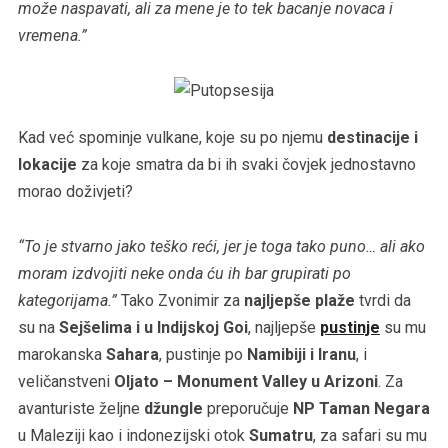
može naspavati, ali za mene je to tek bacanje novaca i
vremena.”
Kad već spominje vulkane, koje su po njemu
destinacije i
lokacije
za koje smatra da bi ih svaki čovjek jednostavno
morao doživjeti?
“To je stvarno jako teško reći, jer je toga tako puno… ali ako
moram izdvojiti neke onda ću ih bar grupirati po
kategorijama.”
Tako Zvonimir za
najljepše plaže
tvrdi da
su na
Sejšelima i u Indijskoj Goi
, najljepše
pustinje
su mu
marokanska
Sahara
, pustinje po
Namibiji i Iranu
, i
veličanstveni
Oljato – Monument Valley u Arizoni
. Za
avanturiste željne
džungle
preporučuje
NP Taman Negara
u Maleziji kao i indonezijski otok
Sumatru
, za safari su mu