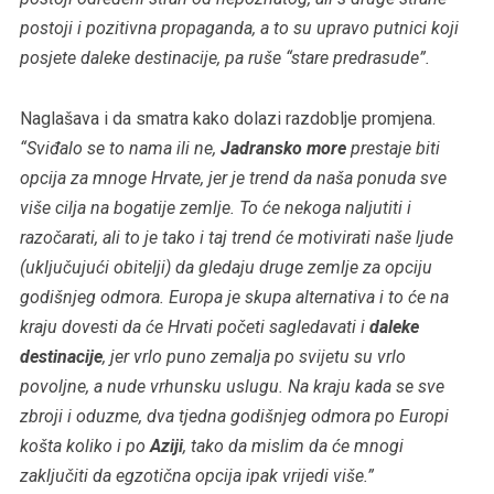
postoji i pozitivna propaganda, a to su upravo putnici koji
posjete daleke destinacije, pa ruše “stare predrasude”.
Naglašava i da smatra kako dolazi razdoblje promjena.
“Sviđalo se to nama ili ne,
Jadransko more
prestaje biti
opcija za mnoge Hrvate, jer je trend da naša ponuda sve
više cilja na bogatije zemlje. To će nekoga naljutiti i
razočarati, ali to je tako i taj trend će motivirati naše ljude
(uključujući obitelji) da gledaju druge zemlje za opciju
godišnjeg odmora. Europa je skupa alternativa i to će na
kraju dovesti da će Hrvati početi sagledavati i
daleke
destinacije
, jer vrlo puno zemalja po svijetu su vrlo
povoljne, a nude vrhunsku uslugu. Na kraju kada se sve
zbroji i oduzme, dva tjedna godišnjeg odmora po Europi
košta koliko i po
Aziji
, tako da mislim da će mnogi
zaključiti da egzotična opcija ipak vrijedi više.”