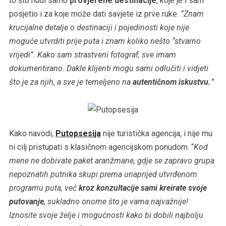
to što nudi samo
provjerene destinacije
, koje je i sam
posjetio i za koje može dati savjete iz prve ruke.
“Znam
krucijalne detalje o destinaciji i pojedinosti koje nije
moguće utvrditi prije puta i znam koliko nešto “stvarno
vrijedi”. Kako sam strastveni fotograf, sve imam
dokumentirano. Dakle klijenti mogu sami odlučiti i vidjeti
što je za njih, a sve je temeljeno na
autentičnom iskustvu.
”
Kako navodi,
Putopsesija
nije turistička agencija, i nije mu
ni cilj pristupati s klasičnom agencijskom ponudom. “
Kod
mene ne dobivate paket aranžmane, gdje se zapravo grupa
nepoznatih putnika skupi prema unaprijed utvrđenom
programu puta, već
kroz konzultacije sami kreirate svoje
putovanje
, sukladno onome što je vama najvažnije!
Iznosite svoje želje i mogućnosti kako bi dobili najbolju