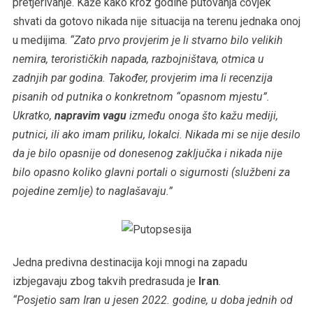
pretjerivanje. Kaže kako kroz godine putovanja čovjek
shvati da gotovo nikada nije situacija na terenu jednaka onoj
u medijima.
“Zato prvo provjerim je li stvarno bilo velikih
nemira, terorističkih napada, razbojništava, otmica u
zadnjih par godina. Također, provjerim ima li recenzija
pisanih od putnika o konkretnom “opasnom mjestu”.
Ukratko,
napravim vagu
između onoga što kažu mediji,
putnici, ili ako imam priliku, lokalci. Nikada mi se nije desilo
da je bilo opasnije od donesenog zaključka i nikada nije
bilo opasno koliko glavni portali o sigurnosti (službeni za
pojedine zemlje) to naglašavaju.”
Jedna predivna destinacija koji mnogi na zapadu
izbjegavaju zbog takvih predrasuda je
Iran
.
“Posjetio sam Iran u jesen 2022. godine, u doba jednih od