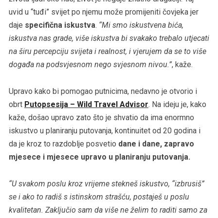
uvid u “tuđi” svijet po njemu može promijeniti čovjeka jer
daje
specifična iskustva
.
“Mi smo iskustvena bića,
iskustva nas grade, više iskustva bi svakako trebalo utjecati
na širu percepciju svijeta i realnost, i vjerujem da se to više
događa na podsvjesnom nego svjesnom nivou.”
, kaže.
Upravo kako bi pomogao putnicima, nedavno je otvorio i
obrt
Putopsesija – Wild Travel Advisor
. Na ideju je, kako
kaže, došao upravo zato što je shvatio da ima enormno
iskustvo u planiranju putovanja, kontinuitet od 20 godina i
da je kroz to razdoblje posvetio
dane i dane, zapravo
mjesece i mjesece upravo u planiranju putovanja.
“U svakom poslu kroz vrijeme stekneš iskustvo, “izbrusiš”
se i ako to radiš s istinskom strašću, postaješ u poslu
kvalitetan. Zaključio sam da više ne želim to raditi samo za