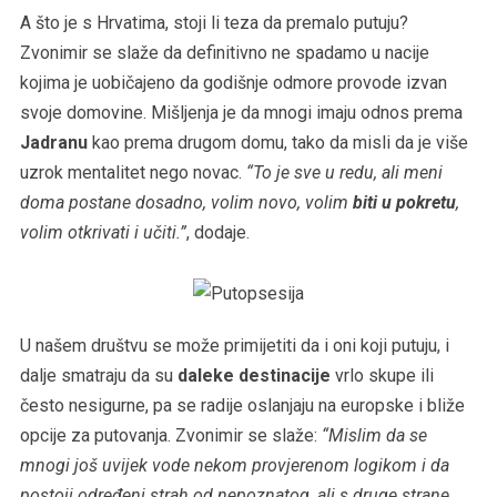
A što je s Hrvatima, stoji li teza da premalo putuju?
Zvonimir se slaže da definitivno ne spadamo u nacije
kojima je uobičajeno da godišnje odmore provode izvan
svoje domovine. Mišljenja je da mnogi imaju odnos prema
Jadranu
kao prema drugom domu, tako da misli da je više
uzrok mentalitet nego novac.
“To je sve u redu, ali meni
doma postane dosadno, volim novo, volim
biti u pokretu
,
volim otkrivati i učiti.”
, dodaje.
U našem društvu se može primijetiti da i oni koji putuju, i
dalje smatraju da su
daleke destinacije
vrlo skupe ili
često nesigurne, pa se radije oslanjaju na europske i bliže
opcije za putovanja. Zvonimir se slaže:
“Mislim da se
mnogi još uvijek vode nekom provjerenom logikom i da
postoji određeni strah od nepoznatog, ali s druge strane