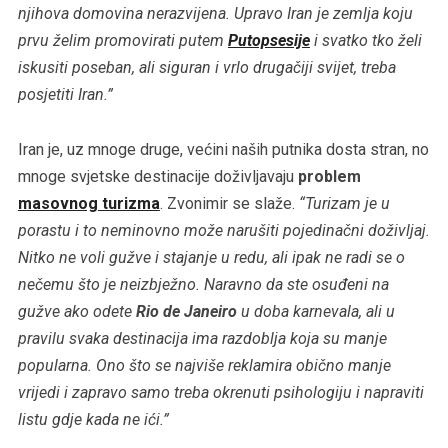
njihova domovina nerazvijena. Upravo Iran je zemlja koju
prvu želim promovirati putem
Putopsesije
i svatko tko želi
iskusiti poseban, ali siguran i vrlo drugačiji svijet, treba
posjetiti Iran.”
Iran je, uz mnoge druge, većini naših putnika dosta stran, no
mnoge svjetske destinacije doživljavaju
problem
masovnog turizma
. Zvonimir se slaže.
“Turizam je u
porastu i to neminovno može narušiti pojedinačni doživljaj.
Nitko ne voli gužve i stajanje u redu, ali ipak ne radi se o
nečemu što je neizbježno. Naravno da ste osuđeni na
gužve ako odete
Rio de Janeiro
u doba karnevala, ali u
pravilu svaka destinacija ima razdoblja koja su manje
popularna. Ono što se najviše reklamira obično manje
vrijedi i zapravo samo treba okrenuti psihologiju i napraviti
listu gdje kada ne ići.”