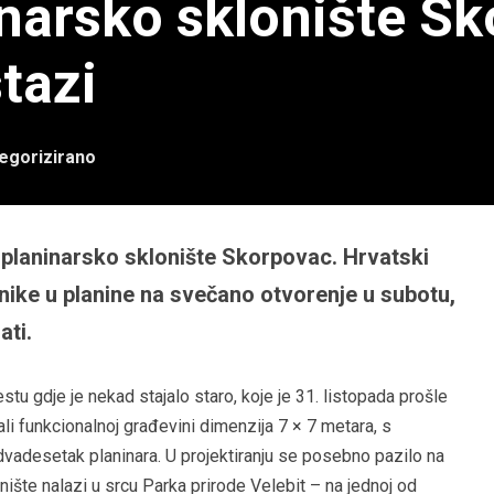
inarsko sklonište S
tazi
egorizirano
 planinarsko sklonište Skorpovac. Hrvatski
enike u planine na svečano otvorenje u subotu,
ati.
stu gdje je nekad stajalo staro, koje je 31. listopada prošle
ali funkcionalnoj građevini dimenzija 7 × 7 metara, s
vadesetak planinara. U projektiranju se posebno pazilo na
ište nalazi u srcu Parka prirode Velebit – na jednoj od