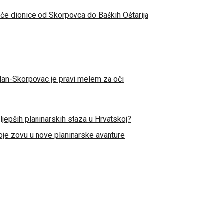
će dionice od Skorpovca do Baških Oštarija
lan-Skorpovac je pravi melem za oči
jljepših planinarskih staza u Hrvatskoj?
koje zovu u nove planinarske avanture