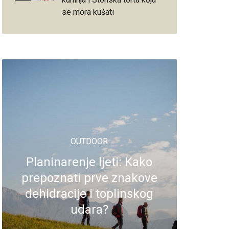
se mora kušati
OUTDOOR
Planinarenje ljeti: Kako
prepoznati prve znakove
dehidracije i toplinskog
udara?