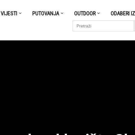
VIJESTI
PUTOVANJA
OUTDOOR
ODABERI I
S
Search
for: