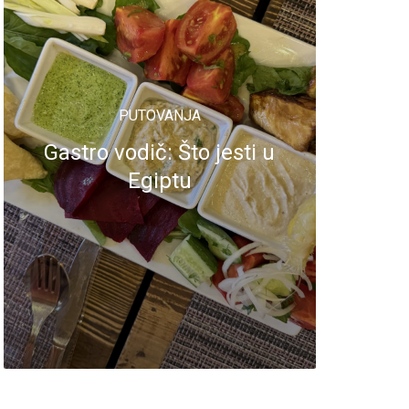
PUTOVANJA
Gastro vodič: Što jesti u
Egiptu