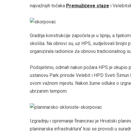
najvažnijih točaka
Premužićeve staze
i Velebits
Gradnja konstrukcije započela je u lipnju, a tijekom
okoliša. Na obnovi su, uz HPS, sudjelovali brojni 
organizirala radionice za obnovu tradicionalnog su
Podsjetimo, odmah nakon požara HPS je okupio p
ustanovu Park prirode Velebit i HPD Sveti Šimun 
ovom važnom mjestu. Nakon žurne odluke o izgradnj
ubrzanim tempom.
Izgradnju i opremanje financirao je Hrvatski planin
planinarska infrastruktura“ koji se provodi u surad