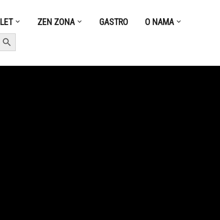
ZLET
ZEN ZONA
GASTRO
O NAMA
earch Button