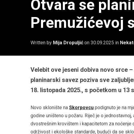
Otvara se plan
Premužićevoj s
Written by
Mija Dropuljić
on
30.09.2025
in
Nekat
Velebit ove jeseni dobiva novo srce –
planinarski savez poziva sve zaljublj
18. listopada 2025., s početkom u 13 s
Novo sklonište na
Skorpovcu
podignuto je na mje
godine uništeno u požaru. Riječ je o jednostavnoj, 
dvostrešnim krovištem i kapacitetom za noćenje d
održivost i ekološke standarde, budući da se sklon