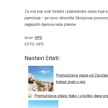
Za sve koji vole Velebit i planinarske staze koje k
pamćenja – jer novo sklonište Skorpovac ponovno 
najljepših dijelova naše planine.
Izvor:
HPS
FOTO: HPS
Nastavi čitati:
Premužićeva staza od Zavižana
trebaš znati o njoj
Premužićeva staza: Kako i u koliko dana org