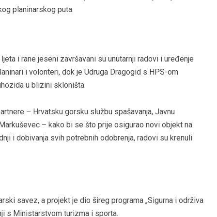
kog planinarskog puta.
 ljeta i rane jeseni završavani su unutarnji radovi i uređenje
planinari i volonteri, dok je Udruga Dragogid s HPS-om
hozida u blizini skloništa.
artnere – Hrvatsku gorsku službu spašavanja, Javnu
Markuševec – kako bi se što prije osigurao novi objekt na
i i dobivanja svih potrebnih odobrenja, radovi su krenuli
arski savez, a projekt je dio šireg programa „Sigurna i održiva
nji s Ministarstvom turizma i sporta.