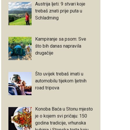
Austrija ljeti: 9 stvari koje
trebaš znati prije puta u
Schladming
Kampiranje sa psom: Sve
što bih danas napravila
drugačije
Što uvijek trebaš imati u
automobilu tijekom ljetnih
road tripova
Konoba Baća u Stonu mjesto
je o kojem svi pričaju: 150
godina tradicije, vrhunska
kuhinja i Stonska torta koju