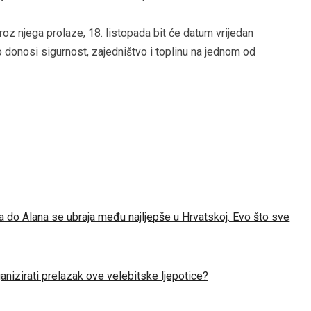
roz njega prolaze, 18. listopada bit će datum vrijedan
donosi sigurnost, zajedništvo i toplinu na jednom od
 do Alana se ubraja među najljepše u Hrvatskoj. Evo što sve
anizirati prelazak ove velebitske ljepotice?