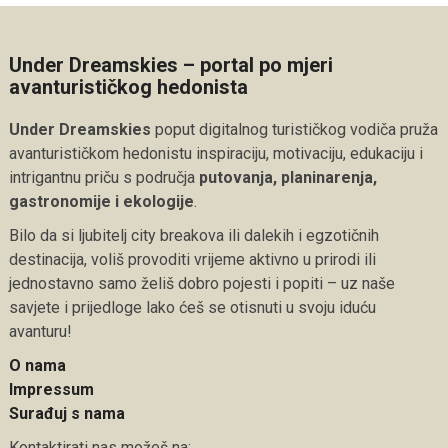
Under Dreamskies – portal po mjeri
avanturističkog hedonista
Under Dreamskies
poput digitalnog turističkog vodiča pruža
avanturističkom hedonistu inspiraciju, motivaciju, edukaciju i
intrigantnu priču s područja
putovanja, planinarenja,
gastronomije i ekologije
.
Bilo da si ljubitelj city breakova ili dalekih i egzotičnih
destinacija, voliš provoditi vrijeme aktivno u prirodi ili
jednostavno samo želiš dobro pojesti i popiti – uz naše
savjete i prijedloge lako ćeš se otisnuti u svoju iduću
avanturu!
O nama
Impressum
Surađuj s nama
Kontaktirati nas možeš na: