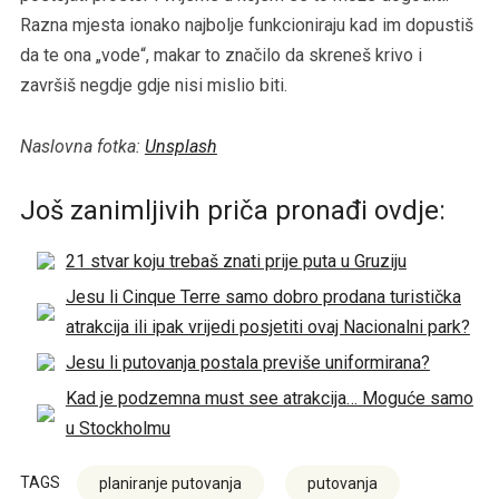
Razna mjesta ionako najbolje funkcioniraju kad im dopustiš
da te ona „vode“, makar to značilo da skreneš krivo i
završiš negdje gdje nisi mislio biti.
Naslovna fotka:
Unsplash
Još zanimljivih priča pronađi ovdje:
21 stvar koju trebaš znati prije puta u Gruziju
Jesu li Cinque Terre samo dobro prodana turistička
atrakcija ili ipak vrijedi posjetiti ovaj Nacionalni park?
Jesu li putovanja postala previše uniformirana?
Kad je podzemna must see atrakcija… Moguće samo
u Stockholmu
TAGS
planiranje putovanja
putovanja