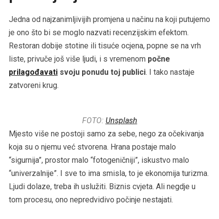
Jedna od najzanimljivijih promjena u načinu na koji putujemo
je ono što bi se moglo nazvati recenzijskim efektom.
Restoran dobije stotine ili tisuće ocjena, popne se na vrh
liste, privuče još više ljudi, i s vremenom
počne
prilagođavati
svoju ponudu toj publici
. I tako nastaje
zatvoreni krug.
FOTO:
Unsplash
Mjesto više ne postoji samo za sebe, nego za očekivanja
koja su o njemu već stvorena. Hrana postaje malo
“sigurnija”, prostor malo “fotogeničniji”, iskustvo malo
“univerzalnije”. I sve to ima smisla, to je ekonomija turizma.
Ljudi dolaze, treba ih uslužiti. Biznis cvjeta. Ali negdje u
tom procesu, ono nepredvidivo počinje nestajati.