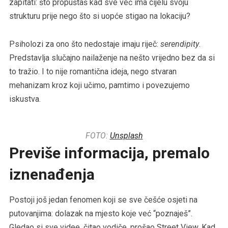
zapitati: što propuštaš kad sve već ima cijelu svoju
strukturu prije nego što si uopće stigao na lokaciju?
Psiholozi za ono što nedostaje imaju riječ:
serendipity
.
Predstavlja slučajno nailaženje na nešto vrijedno bez da si
to tražio. I to nije romantična ideja, nego stvaran
mehanizam kroz koji učimo, pamtimo i povezujemo
iskustva.
FOTO:
Unsplash
Previše informacija, premalo
iznenađenja
Postoji još jedan fenomen koji se sve češće osjeti na
putovanjima: dolazak na mjesto koje već “poznaješ”.
Gledao si sve videe, čitao vodiče, prošao Street View. Kad