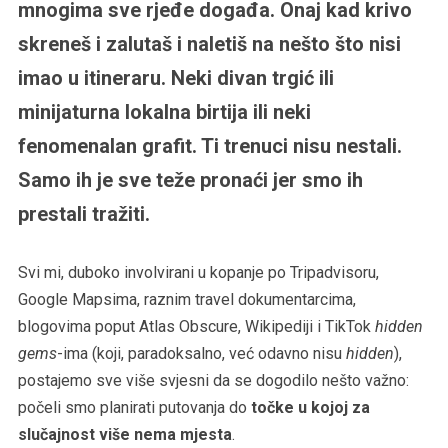
mnogima sve rjeđe događa. Onaj kad krivo
skreneš i zalutaš i naletiš na nešto što nisi
imao u itineraru. Neki divan trgić ili
minijaturna lokalna birtija ili neki
fenomenalan grafit. Ti trenuci nisu nestali.
Samo ih je sve teže pronaći jer smo ih
prestali tražiti.
Svi mi, duboko involvirani u kopanje po Tripadvisoru,
Google Mapsima, raznim travel dokumentarcima,
blogovima poput Atlas Obscure, Wikipediji i TikTok
hidden
gems
-ima (koji, paradoksalno, već odavno nisu
hidden
),
postajemo sve više svjesni da se dogodilo nešto važno:
počeli smo planirati putovanja do
točke u kojoj za
slučajnost više nema mjesta
.