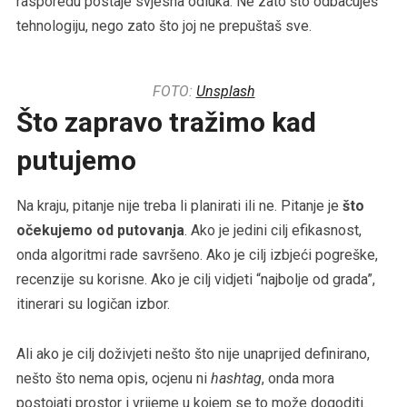
rasporedu postaje svjesna odluka. Ne zato što odbacuješ
tehnologiju, nego zato što joj ne prepuštaš sve.
FOTO:
Unsplash
Što zapravo tražimo kad
putujemo
Na kraju, pitanje nije treba li planirati ili ne. Pitanje je
što
očekujemo od putovanja
. Ako je jedini cilj efikasnost,
onda algoritmi rade savršeno. Ako je cilj izbjeći pogreške,
recenzije su korisne. Ako je cilj vidjeti “najbolje od grada”,
itinerari su logičan izbor.
Ali ako je cilj doživjeti nešto što nije unaprijed definirano,
nešto što nema opis, ocjenu ni
hashtag
, onda mora
postojati prostor i vrijeme u kojem se to može dogoditi.