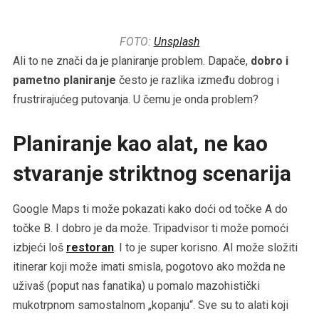
FOTO:
Unsplash
Ali to ne znači da je planiranje problem. Dapače,
dobro i
pametno planiranje
često je razlika između dobrog i
frustrirajućeg putovanja. U čemu je onda problem?
Planiranje kao alat, ne kao
stvaranje striktnog scenarija
Google Maps ti može pokazati kako doći od točke A do
točke B. I dobro je da može. Tripadvisor ti može pomoći
izbjeći loš
restoran
. I to je super korisno. AI može složiti
itinerar koji može imati smisla, pogotovo ako možda ne
uživaš (poput nas fanatika) u pomalo mazohistički
mukotrpnom samostalnom „kopanju“. Sve su to alati koji