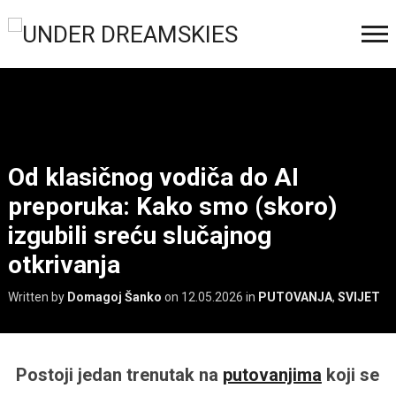
Od klasičnog vodiča do AI
preporuka: Kako smo (skoro)
izgubili sreću slučajnog
otkrivanja
Written by
Domagoj Šanko
on
12.05.2026
in
PUTOVANJA
,
SVIJET
Postoji jedan trenutak na
putovanjima
koji se