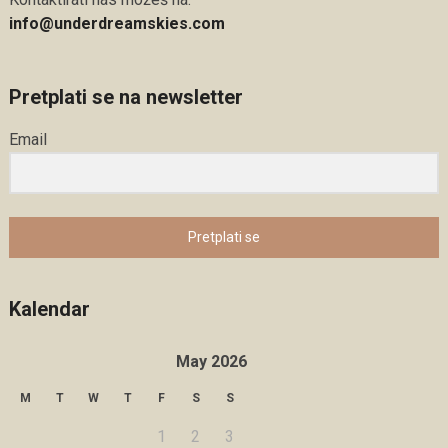
info@underdreamskies.com
Pretplati se na newsletter
Email
Pretplati se
Kalendar
May 2026
M
T
W
T
F
S
S
1
2
3