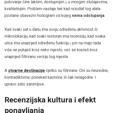
putovanje čine lakšim, dostupnijim i, u mnogim slučajevima,
kvalitetnijim. Problem nastaje tek kad rezultat tog alata
postane obavezni hodogram od kojeg
nema odstupanja
.
Kad svaki sat u danu ima svoju određenu aktivnost ili
mikrolokaciju, kad svaki restoran ima recenziju, kad svaka
ulica ima unaprijed određenu funkciju i
pin
na mapi tada
više ne putuješ kroz neko mjesto, već se krećeš kroz
unaprijed filtriranu verziju tog mjesta.
A
stvarne destinacije
rijetko su filtrirane. Oni su neuredne,
kontradiktorne, ponekad kaotične ili čak nelagodne. I
upravo zato zanimljive.
Recenzijska kultura i efekt
ponavljanja