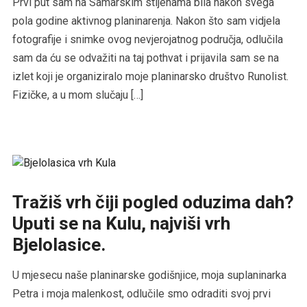
Prvi put sam na Samarskim stijenama bila nakon svega
pola godine aktivnog planinarenja. Nakon što sam vidjela
fotografije i snimke ovog nevjerojatnog područja, odlučila
sam da ću se odvažiti na taj pothvat i prijavila sam se na
izlet koji je organiziralo moje planinarsko društvo Runolist.
Fizičke, a u mom slučaju […]
Tražiš vrh čiji pogled oduzima dah?
Uputi se na Kulu, najviši vrh
Bjelolasice.
U mjesecu naše planinarske godišnjice, moja suplaninarka
Petra i moja malenkost, odlučile smo odraditi svoj prvi