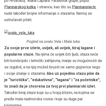
po Hrvatskoj” Alana Čaplara. Facebook grupe, poput
Planinarskog kutka
, i stranice, kao što su
Planinarenje.hr
,
nude također brojne informacije o stazama. Nemoj se
ustručavati pitati.
Pogled na uvalu Vela i Mala luka
Za svoje prve izlete, uvijek, ali uvijek, biraj lagane i
popularne staze.
Na njima će uvijek biti ljudi, staza neće
biti kondicijski i tehnički zahtjevna, manje su mogućnosti da
se izgubiš, a na njoj možeš brusiti ne samo gojzerice nego
i svoje znanje o stazama.
Ako uz pojedinu stazu piše da
je “turistička”, “edukativna”, “lagana” i “za početnike”,
to znači da je stvorena za tvoj prvi planinarski izlet.
Također biraj staze koje su u tvojoj blizini, na kojima se
pređe mala nadmorska visina i koje su duge par
kilometara.