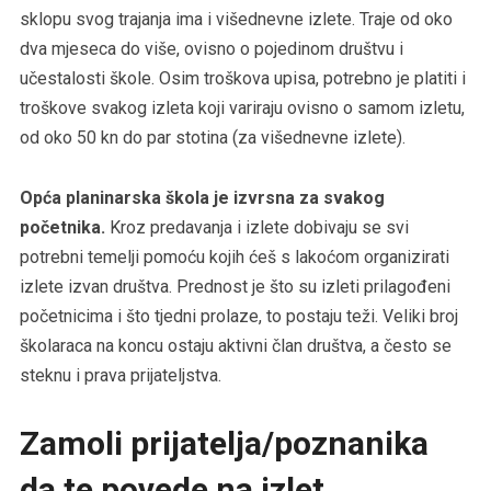
sklopu svog trajanja ima i višednevne izlete. Traje od oko
dva mjeseca do više, ovisno o pojedinom društvu i
učestalosti škole. Osim troškova upisa, potrebno je platiti i
troškove svakog izleta koji variraju ovisno o samom izletu,
od oko 50 kn do par stotina (za višednevne izlete).
Opća planinarska škola je izvrsna za svakog
početnika.
Kroz predavanja i izlete dobivaju se svi
potrebni temelji pomoću kojih ćeš s lakoćom organizirati
izlete izvan društva. Prednost je što su izleti prilagođeni
početnicima i što tjedni prolaze, to postaju teži. Veliki broj
školaraca na koncu ostaju aktivni član društva, a često se
steknu i prava prijateljstva.
Zamoli prijatelja/poznanika
da te povede na izlet