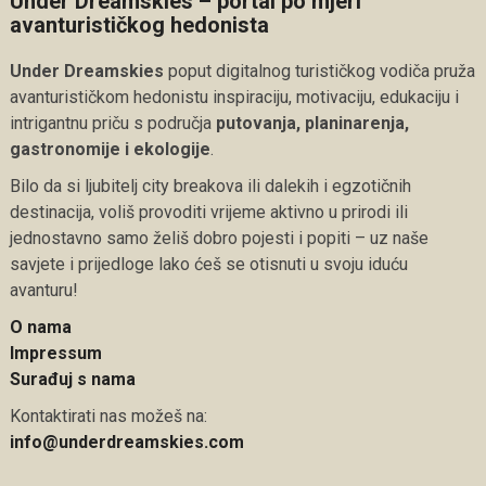
Under Dreamskies – portal po mjeri
avanturističkog hedonista
Under Dreamskies
poput digitalnog turističkog vodiča pruža
avanturističkom hedonistu inspiraciju, motivaciju, edukaciju i
intrigantnu priču s područja
putovanja, planinarenja,
gastronomije i ekologije
.
Bilo da si ljubitelj city breakova ili dalekih i egzotičnih
destinacija, voliš provoditi vrijeme aktivno u prirodi ili
jednostavno samo želiš dobro pojesti i popiti – uz naše
savjete i prijedloge lako ćeš se otisnuti u svoju iduću
avanturu!
O nama
Impressum
Surađuj s nama
Kontaktirati nas možeš na:
info@underdreamskies.com