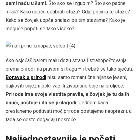
sami nađu u šumi.
Što ako se izgubim? Što ako padne
mrak? Kako uopće odabrati stazu? Gdje počinju te staze?
Kako se čovjek uopće snalazi po tim stazama? Kako je
moguće popeti se tako visoko?
Ako osjećaš barem malu dozu straha i strahopoštovanja
prema prirodi, na pravom si tragu – i trebaš se tako sjećati.
Boravak u prirodi
nisu samo romantične nijanse jeseni,
bajkoviti snježni pokrivač ili živopisne boje na proljeće.
Priroda ima svoja vlastita pravila, a čovjek je tu da ih
nauči, poštuje i da se prilagodi.
Jednom kada
prestanemo poštivati moć prirode postajemo neoprezni, a
tada se često događaju nesreće.
Najjednostavnije je početi