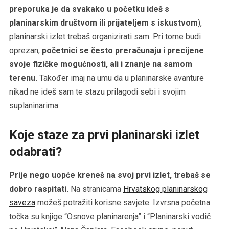
preporuka je da svakako u početku ideš s
planinarskim društvom ili prijateljem
s iskustvom
),
planinarski izlet trebaš organizirati sam. Pri tome budi
oprezan,
početnici se često preračunaju i precijene
svoje fizičke mogućnosti, ali i znanje na samom
terenu.
Također imaj na umu da u planinarske avanture
nikad ne ideš sam te stazu prilagodi sebi i svojim
suplaninarima.
Koje staze za prvi planinarski izlet
odabrati?
Prije nego uopće kreneš na svoj prvi izlet, trebaš se
dobro raspitati.
Na stranicama
Hrvatskog planinarskog
saveza
možeš potražiti korisne savjete. Izvrsna početna
točka su knjige “Osnove planinarenja” i “Planinarski vodič