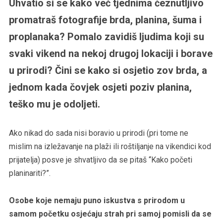
Uhvatio si se kako već tjednima čeznutljivo
promatraš fotografije brda, planina, šuma i
proplanaka? Pomalo zavidiš ljudima koji su
svaki vikend na nekoj drugoj lokaciji i borave
u prirodi? Čini se kako si osjetio zov brda, a
jednom kada čovjek osjeti poziv planina,
teško mu je odoljeti.
Ako nikad do sada nisi boravio u prirodi (pri tome ne
mislim na izležavanje na plaži ili roštiljanje na vikendici kod
prijatelja) posve je shvatljivo da se pitaš “Kako početi
planinariti?”.
Osobe koje nemaju puno iskustva s prirodom u
samom početku osjećaju strah pri samoj pomisli da se