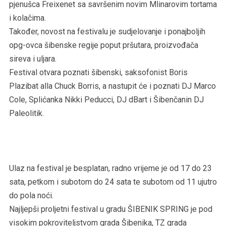
pjenušca Freixenet sa savršenim novim Mlinarovim tortama
i kolačima.
Također, novost na festivalu je sudjelovanje i ponajboljih
opg-ovca šibenske regije poput pršutara, proizvođača
sireva i uljara.
Festival otvara poznati šibenski, saksofonist Boris
Plazibat alla Chuck Borris, a nastupit će i poznati DJ Marco
Cole, Splićanka Nikki Peducci, DJ dBart i Šibenčanin DJ
Paleolitik.
Ulaz na festival je besplatan, radno vrijeme je od 17 do 23
sata, petkom i subotom do 24 sata te subotom od 11 ujutro
do pola noći.
Najljepši proljetni festival u gradu ŠIBENIK SPRING je pod
visokim pokroviteljstvom grada Šibenika, TZ grada