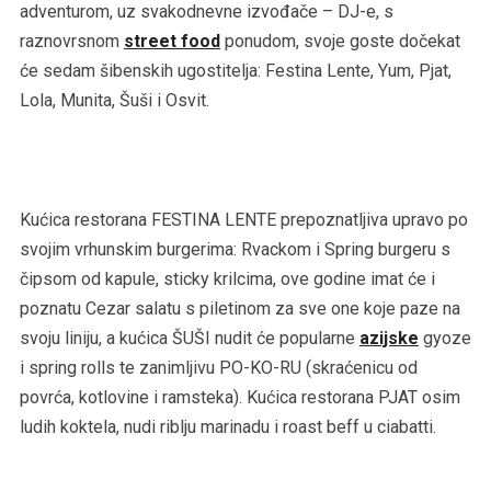
adventurom, uz svakodnevne izvođače – DJ-e, s
raznovrsnom
street food
ponudom, svoje goste dočekat
će sedam šibenskih ugostitelja: Festina Lente, Yum, Pjat,
Lola, Munita, Šuši i Osvit.
Kućica restorana FESTINA LENTE prepoznatljiva upravo po
svojim vrhunskim burgerima: Rvackom i Spring burgeru s
čipsom od kapule, sticky krilcima, ove godine imat će i
poznatu Cezar salatu s piletinom za sve one koje paze na
svoju liniju, a kućica ŠUŠI nudit će popularne
azijske
gyoze
i spring rolls te zanimljivu PO-KO-RU (skraćenicu od
povrća, kotlovine i ramsteka). Kućica restorana PJAT osim
ludih koktela, nudi riblju marinadu i roast beff u ciabatti.