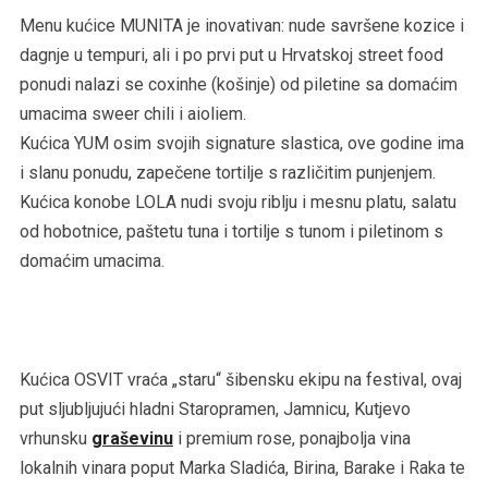
Menu kućice MUNITA je inovativan: nude savršene kozice i
dagnje u tempuri, ali i po prvi put u Hrvatskoj street food
ponudi nalazi se coxinhe (košinje) od piletine sa domaćim
umacima sweer chili i aioliem.
Kućica YUM osim svojih signature slastica, ove godine ima
i slanu ponudu, zapečene tortilje s različitim punjenjem.
Kućica konobe LOLA nudi svoju riblju i mesnu platu, salatu
od hobotnice, paštetu tuna i tortilje s tunom i piletinom s
domaćim umacima.
Kućica OSVIT vraća „staru“ šibensku ekipu na festival, ovaj
put sljubljujući hladni Staropramen, Jamnicu, Kutjevo
vrhunsku
graševinu
i premium rose, ponajbolja vina
lokalnih vinara poput Marka Sladića, Birina, Barake i Raka te