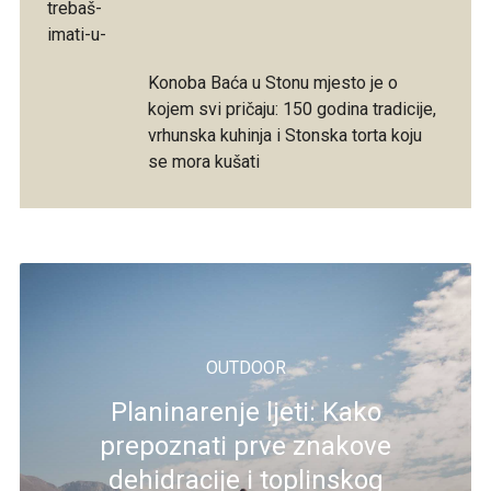
Konoba Baća u Stonu mjesto je o
kojem svi pričaju: 150 godina tradicije,
vrhunska kuhinja i Stonska torta koju
se mora kušati
OUTDOOR
Planinarenje ljeti: Kako
prepoznati prve znakove
dehidracije i toplinskog