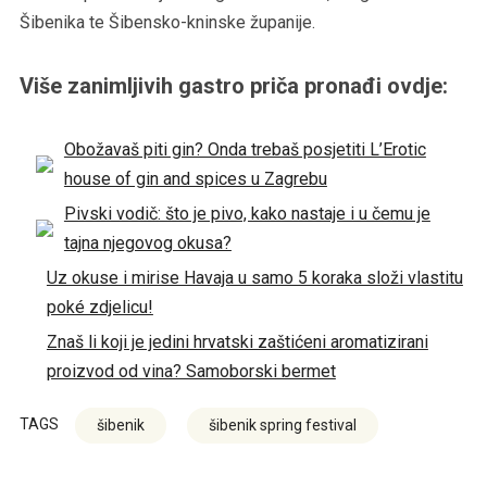
Šibenika te Šibensko-kninske županije.
Više zanimljivih gastro priča pronađi ovdje:
Obožavaš piti gin? Onda trebaš posjetiti L’Erotic
house of gin and spices u Zagrebu
Pivski vodič: što je pivo, kako nastaje i u čemu je
tajna njegovog okusa?
Uz okuse i mirise Havaja u samo 5 koraka složi vlastitu
poké zdjelicu!
Znaš li koji je jedini hrvatski zaštićeni aromatizirani
proizvod od vina? Samoborski bermet
TAGS
šibenik
šibenik spring festival