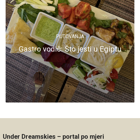
PUTOVANJA
Gastro vodič: Što jesti u Egiptu
Under Dreamskies – portal po mjeri