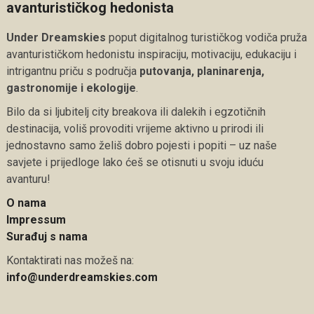
avanturističkog hedonista
Under Dreamskies
poput digitalnog turističkog vodiča pruža
avanturističkom hedonistu inspiraciju, motivaciju, edukaciju i
intrigantnu priču s područja
putovanja, planinarenja,
gastronomije i ekologije
.
Bilo da si ljubitelj city breakova ili dalekih i egzotičnih
destinacija, voliš provoditi vrijeme aktivno u prirodi ili
jednostavno samo želiš dobro pojesti i popiti – uz naše
savjete i prijedloge lako ćeš se otisnuti u svoju iduću
avanturu!
O nama
Impressum
Surađuj s nama
Kontaktirati nas možeš na:
info@underdreamskies.com