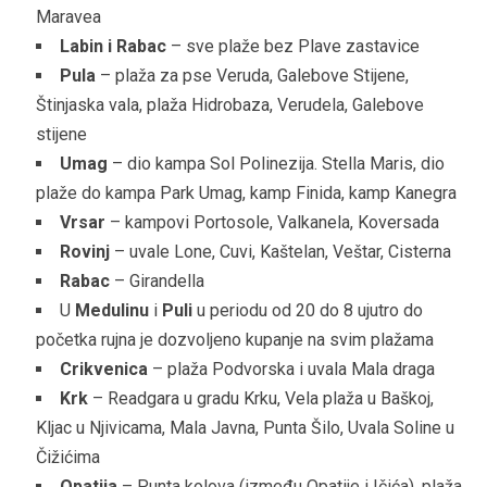
Maravea
Labin i Rabac
– sve plaže bez Plave zastavice
Pula
– plaža za pse Veruda, Galebove Stijene,
Štinjaska vala, plaža Hidrobaza, Verudela, Galebove
stijene
Umag
– dio kampa Sol Polinezija. Stella Maris, dio
plaže do kampa Park Umag, kamp Finida, kamp Kanegra
Vrsar
– kampovi Portosole, Valkanela, Koversada
Rovinj
– uvale Lone, Cuvi, Kaštelan, Veštar, Cisterna
Rabac
– Girandella
U
Medulinu
i
Puli
u periodu od 20 do 8 ujutro do
početka rujna je dozvoljeno kupanje na svim plažama
Crikvenica
– plaža Podvorska i uvala Mala draga
Krk
– Readgara u gradu Krku, Vela plaža u Baškoj,
Kljac u Njivicama, Mala Javna, Punta Šilo, Uvala Soline u
Čižićima
Opatija
– Punta kolova (između Opatije i Ičića), plaža