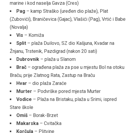
marine i kod naselja Gavza (Cres)
Pag
– kamp Straško (uređen dio plaže), Plat
(Zubovići), Braničevica (Gajac), Vlašići (Pag), Vrtić i Babe
(Novalja)
Vis
– Komiža
Split
– plaža Duilovo, SZ dio Kašjuna, Kvadar na
Žnjanu, Trstenik, Pazdigrad (nakon 20 sati)
Dubrovnik
– plaža u Slanom
Brač
– ograđena plaža za pse u mjestu Bol na otoku
Braču, prije Zlatnog Rata, Zastup na Braču
Hvar
– dio plaža Zaraće
Murter
– Podvrške pored mjesta Murter
Vodice
– Plaža na Bristaku, plaža u Srimi, ispred
Stare škole
Omiš
– Borak-Brzet
Makarska
– Cvitačka
Korčula
– Plitvine