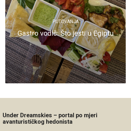
PUTOVANJA
Gastro vodič: Što jesti u Egiptu
Under Dreamskies – portal po mjeri
avanturističkog hedonista