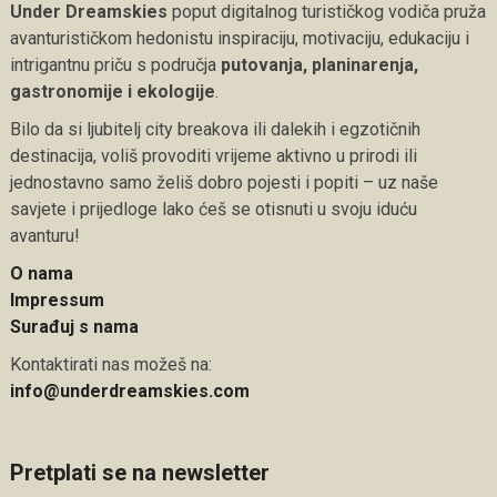
Under Dreamskies
poput digitalnog turističkog vodiča pruža
avanturističkom hedonistu inspiraciju, motivaciju, edukaciju i
intrigantnu priču s područja
putovanja, planinarenja,
gastronomije i ekologije
.
Bilo da si ljubitelj city breakova ili dalekih i egzotičnih
destinacija, voliš provoditi vrijeme aktivno u prirodi ili
jednostavno samo želiš dobro pojesti i popiti – uz naše
savjete i prijedloge lako ćeš se otisnuti u svoju iduću
avanturu!
O nama
Impressum
Surađuj s nama
Kontaktirati nas možeš na:
info@underdreamskies.com
Pretplati se na newsletter