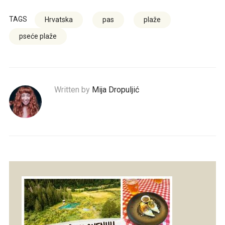
TAGS
Hrvatska
pas
plaže
pseće plaže
Written by
Mija Dropuljić