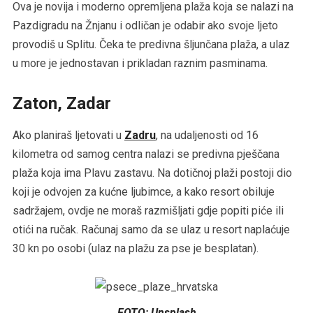
Ova je novija i moderno opremljena plaža koja se nalazi na
Pazdigradu na Žnjanu i odličan je odabir ako svoje ljeto
provodiš u Splitu. Čeka te predivna šljunčana plaža, a ulaz
u more je jednostavan i prikladan raznim pasminama.
Zaton, Zadar
Ako planiraš ljetovati u
Zadru
, na udaljenosti od 16
kilometra od samog centra nalazi se predivna pješčana
plaža koja ima Plavu zastavu. Na dotičnoj plaži postoji dio
koji je odvojen za kućne ljubimce, a kako resort obiluje
sadržajem, ovdje ne moraš razmišljati gdje popiti piće ili
otići na ručak. Računaj samo da se ulaz u resort naplaćuje
30 kn po osobi (ulaz na plažu za pse je besplatan).
FOTO: Unsplash