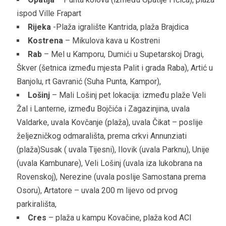
ispod Ville Frapart
Rijeka
-Plaža igralište Kantrida, plaža Brajdica
Kostrena
– Mikulova kava u Kostreni
Rab
– Mel u Kamporu, Dumići u Supetarskoj Dragi,
Škver (šetnica između mjesta Palit i grada Raba), Artić u
Banjolu, rt Gavranić (Suha Punta, Kampor),
Lošinj
– Mali Lošinj pet lokacija: između plaže Veli
Žal i Lanterne, između Bojčića i Zagazinjina, uvala
Valdarke, uvala Kovčanje (plaža), uvala Čikat – poslije
željezničkog odmarališta, prema crkvi Annunziati
(plaža)Susak ( uvala Tijesni), Ilovik (uvala Parknu), Unije
(uvala Kambunare), Veli Lošinj (uvala iza lukobrana na
Rovenskoj), Nerezine (uvala poslije Samostana prema
Osoru), Artatore – uvala 200 m lijevo od prvog
parkirališta,
Cres
– plaža u kampu Kovačine, plaža kod ACI