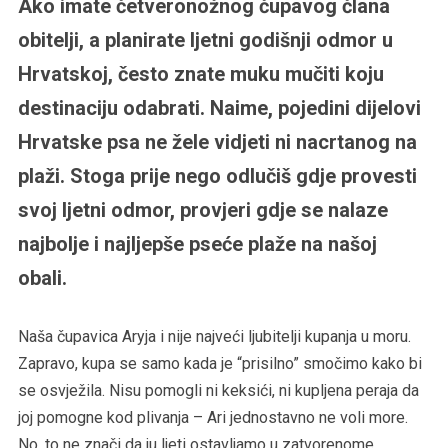
Ako imate četveronožnog čupavog člana
obitelji, a planirate ljetni godišnji odmor u
Hrvatskoj, često znate muku mučiti koju
destinaciju odabrati. Naime, pojedini dijelovi
Hrvatske psa ne žele vidjeti ni nacrtanog na
plaži. Stoga prije nego odlučiš gdje provesti
svoj ljetni odmor, provjeri gdje se nalaze
najbolje i najljepše pseće plaže na našoj
obali.
Naša čupavica Aryja i nije najveći ljubitelji kupanja u moru.
Zapravo, kupa se samo kada je “prisilno” smočimo kako bi
se osvježila. Nisu pomogli ni keksići, ni kupljena peraja da
joj pomogne kod plivanja – Ari jednostavno ne voli more.
No, to ne znači da ju ljeti ostavljamo u zatvorenome.