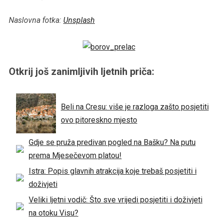
Naslovna fotka:
Unsplash
Otkrij još zanimljivih ljetnih priča:
Beli na Cresu: više je razloga zašto posjetiti
ovo pitoreskno mjesto
Gdje se pruža predivan pogled na Bašku? Na putu
prema Mjesečevom platou!
Istra: Popis glavnih atrakcija koje trebaš posjetiti i
doživjeti
Veliki ljetni vodič: Što sve vrijedi posjetiti i doživjeti
na otoku Visu?