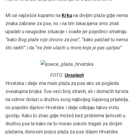
Mi se najčešće kupamo na
Krku
na divljim plaža gdje nema
znaka zabrane za pse, no i na tim lokacijama smo znali
upadati u neugodne situacije i svađe jer pojedinci smatraju
“kako Bog plaže nije stvorio za pse”
,
“kako paščad tu nema
što raditi”
i da
“ne žele ulaziti u more koje je pas uprljao”
.
FOTO:
Unsplash
Hrvatska i dalje ima malo plaža za pse ako se pogleda
sveukupna brojka. Sve veći broj stranih, ali i domaćih turista
na odmor dolazi u društvu svog najboljeg čupavog prijatelja,
no pojedini dijelovi Hrvatske i dalje odbijaju takvu vrstu
gostiju. Kako bi znao gdje možeš bez problema ljetovati u
društvu psa te kako ne bi morao uokolo tragati za divljim
plažama, donosim popis plaža za pse diljem Hrvatske.