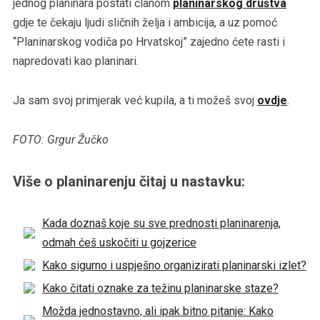
jednog planinara postati članom
planinarskog društva
gdje te čekaju ljudi sličnih želja i ambicija, a uz pomoć
“Planinarskog vodiča po Hrvatskoj” zajedno ćete rasti i
napredovati kao planinari.
Ja sam svoj primjerak već kupila, a ti možeš svoj
ovdje
.
FOTO: Grgur Žučko
Više o planinarenju čitaj u nastavku:
Kada doznaš koje su sve prednosti planinarenja,
odmah ćeš uskočiti u gojzerice
Kako sigurno i uspješno organizirati planinarski izlet?
Kako čitati oznake za težinu planinarske staze?
Možda jednostavno, ali ipak bitno pitanje: Kako