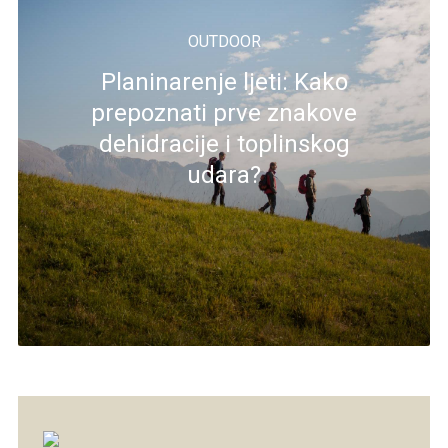
OUTDOOR
Planinarenje ljeti: Kako
prepoznati prve znakove
dehidracije i toplinskog
udara?