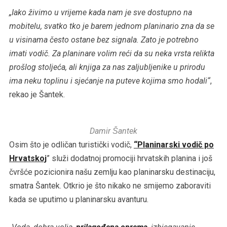
„Iako živimo u vrijeme kada nam je sve dostupno na
mobitelu, svatko tko je barem jednom planinario zna da se
u visinama često ostane bez signala. Zato je potrebno
imati vodič. Za planinare volim reći da su neka vrsta relikta
prošlog stoljeća, ali knjiga za nas zaljubljenike u prirodu
ima neku toplinu i sjećanje na puteve kojima smo hodali“
,
rekao je Šantek.
Damir Šantek
Osim što je odličan turistički vodič,
“Planinarski vodič po
Hrvatskoj
” služi dodatnoj promociji hrvatskih planina i još
čvršće pozicionira našu zemlju kao planinarsku destinaciju,
smatra Šantek. Otkrio je što nikako ne smijemo zaboraviti
kada se uputimo u planinarsku avanturu.