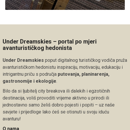
Under Dreamskies – portal po mjeri
avanturističkog hedonista
Under Dreamskies
poput digitalnog turističkog vodiča pruža
avanturističkom hedonistu inspiraciju, motivaciju, edukaciju i
intrigantnu priču s područja
putovanja, planinarenja,
gastronomije i ekologije
.
Bilo da si ljubitelj city breakova ili dalekih i egzotičnih
destinacija, voliš provoditi vrijeme aktivno u prirodi ili
jednostavno samo želiš dobro pojesti i popiti – uz naše
savjete i prijedloge lako ćeš se otisnuti u svoju iduću
avanturu!
O nama