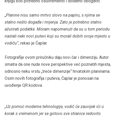
knjigu bilo potrebno osuvremeniti i dodatno obogatiti.
„Planine nisu samo mrtvo slovo na papiru, s njima se
stalno nešto događa i mijenja. Zato je potrebno stalno
ažurirati podatke. Moram napomenuti da su u tom periodu
nastali neki novi putevi koji su morali dobiti svoje mjesto u
vodiču“
, rekao je Čaplar.
Fotografije ovom priručniku daju novi čar i dimenziju. Autor
smatra da one nude nove perspektive već poznatih mjesta,
odnosno neku vrstu „treće dimenzije“ hrvatskim planinama.
Osim novih fotografija i puteva, Čaplar je ponosan na
uvođenje QR kodova.
„Uz pomoć moderne tehnologije, vodič će zauvijek ići u
korak s vremenom jer se gotovo sve stranice redovito