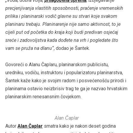
„Voda, dobra volja,
prilagođena oprema
, izbjegavanje
precjenjivanja vlastitih sposobnosti, praćenje vremenskih
prilika i planinarski vodič glavne su stvari koje svakom
planinaru trebaju. Planinarenje nije samo aktivnost, to je
cijeli put od početka do kraja koji budi predivan osjećaj
sreće i zadovoljstva kada dođete na vrh i pogledate što
vam se pruža na dlanu“
, dodao je Šantek.
Govoreći o Alanu Čaplaru, planinarskom publicistu,
uredniku, vodiču, instruktoru i popularizatoru planinarstva,
Šantek kaže kako je svojim radom i posvećenošću prirodi i
planinama ostavio neizbrisiv trag te ga je nazvao hrvatskim
planinarskim renesansnim čovjekom.
Alan Čaplar
Autor
Alan Čaplar
smatra kako je nakon deset godina