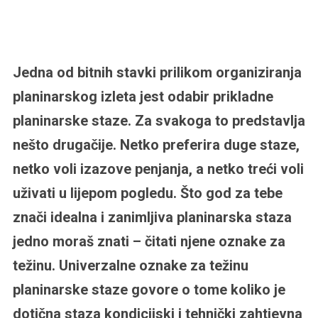
Jedna od bitnih stavki prilikom organiziranja
planinarskog izleta jest odabir prikladne
planinarske staze. Za svakoga to predstavlja
nešto drugačije. Netko preferira duge staze,
netko voli izazove penjanja, a netko treći voli
uživati u lijepom pogledu. Što god za tebe
znači idealna i zanimljiva planinarska staza
jedno moraš znati – čitati njene oznake za
težinu. Univerzalne oznake za težinu
planinarske staze govore o tome koliko je
dotična staza kondicijski i tehnički zahtjevna