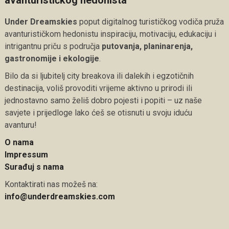
avanturističkog hedonista
Under Dreamskies
poput digitalnog turističkog vodiča pruža
avanturističkom hedonistu inspiraciju, motivaciju, edukaciju i
intrigantnu priču s područja
putovanja, planinarenja,
gastronomije i ekologije
.
Bilo da si ljubitelj city breakova ili dalekih i egzotičnih
destinacija, voliš provoditi vrijeme aktivno u prirodi ili
jednostavno samo želiš dobro pojesti i popiti – uz naše
savjete i prijedloge lako ćeš se otisnuti u svoju iduću
avanturu!
O nama
Impressum
Surađuj s nama
Kontaktirati nas možeš na:
info@underdreamskies.com