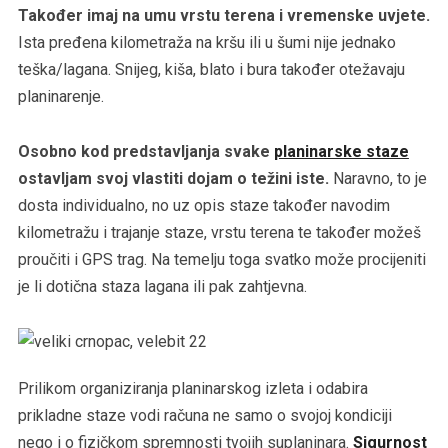
Također imaj na umu vrstu terena i vremenske uvjete.
Ista pređena kilometraža na kršu ili u šumi nije jednako
teška/lagana. Snijeg, kiša, blato i bura također otežavaju
planinarenje.
Osobno kod predstavljanja svake
planinarske staze
ostavljam svoj vlastiti dojam o težini iste.
Naravno, to je
dosta individualno, no uz opis staze također navodim
kilometražu i trajanje staze, vrstu terena te također možeš
proučiti i GPS trag. Na temelju toga svatko može procijeniti
je li dotična staza lagana ili pak zahtjevna.
Prilikom organiziranja planinarskog izleta i odabira
prikladne staze vodi računa ne samo o svojoj kondiciji
nego i o fizičkom spremnosti tvojih suplaninara.
Sigurnost