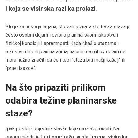
i koja se visinska razlika prolazi.
Što je za nekoga lagana, što zahtjevna, a što teška staza je
često osobni dojam i ovisi o planinarskom iskustvu i
fizičkoj kondiciji i spremnosti. Kada čitaš o stazama i
iskustvu drugih planinara imaj na umu da njihov dojam ne
mora nužno značiti da će i tebi “staza biti mačji kašalj” ili
“pravi izazov”.
Na što pripaziti prilikom
odabira težine planinarske
staze?
Ipak postoje pojedine stavke koje možeš proučiti. Na
prvom mjestu je tu
kilometraža, vrsta terena, visinska