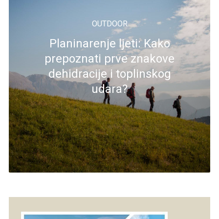
OUTDOOR
Planinarenje ljeti: Kako
prepoznati prve znakove
dehidracije i toplinskog
udara?