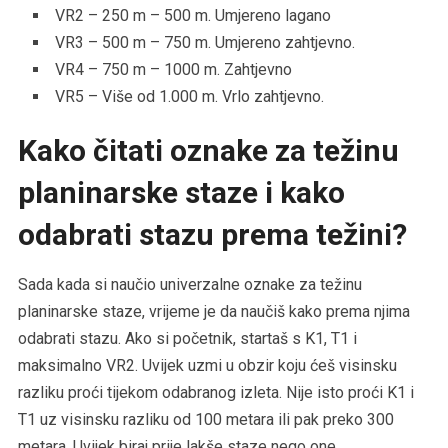
VR2 – 250 m – 500 m. Umjereno lagano
VR3 – 500 m – 750 m. Umjereno zahtjevno.
VR4 – 750 m – 1000 m. Zahtjevno
VR5 – Više od 1.000 m. Vrlo zahtjevno.
Kako čitati oznake za težinu
planinarske staze i kako
odabrati stazu prema težini?
Sada kada si naučio univerzalne oznake za težinu
planinarske staze, vrijeme je da naučiš kako prema njima
odabrati stazu. Ako si početnik, startaš s K1, T1 i
maksimalno VR2. Uvijek uzmi u obzir koju ćeš visinsku
razliku proći tijekom odabranog izleta. Nije isto proći K1 i
T1 uz visinsku razliku od 100 metara ili pak preko 300
metara. Uvijek biraj prije lakše staze nego one