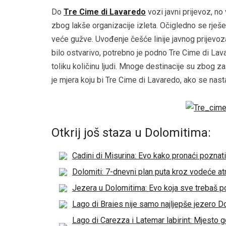
Do
Tre Cime di Lavaredo
vozi javni prijevoz, n
zbog lakše organizacije izleta. Očigledno se rješ
veće gužve. Uvođenje češće linije javnog prijevoza
bilo ostvarivo, potrebno je podno Tre Cime di Lava
toliku količinu ljudi. Mnoge destinacije su zbog za
je mjera koju bi Tre Cime di Lavaredo, ako se nas
Otkrij još staza u Dolomitima:
Cadini di Misurina: Evo kako pronaći poznat
Dolomiti: 7-dnevni plan puta kroz vodeće atr
Jezera u Dolomitima: Evo koja sve trebaš po
Lago di Braies nije samo najljepše jezero D
Lago di Carezza i Latemar labirint: Mjesto g