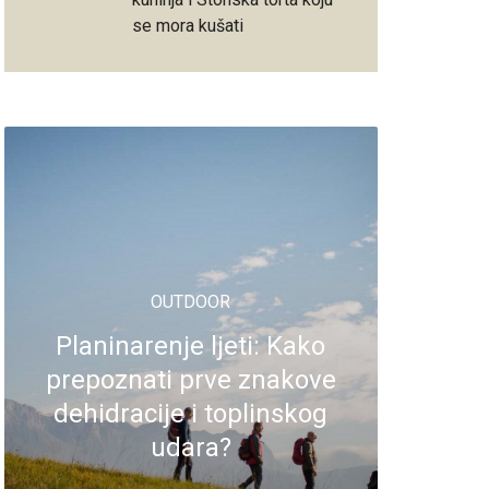
se mora kušati
OUTDOOR
Planinarenje ljeti: Kako
prepoznati prve znakove
dehidracije i toplinskog
udara?