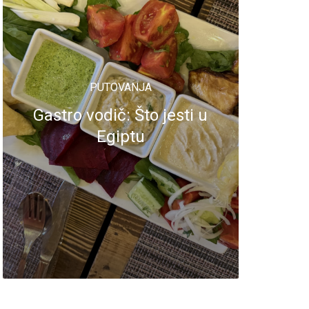
PUTOVANJA
Gastro vodič: Što jesti u
Egiptu