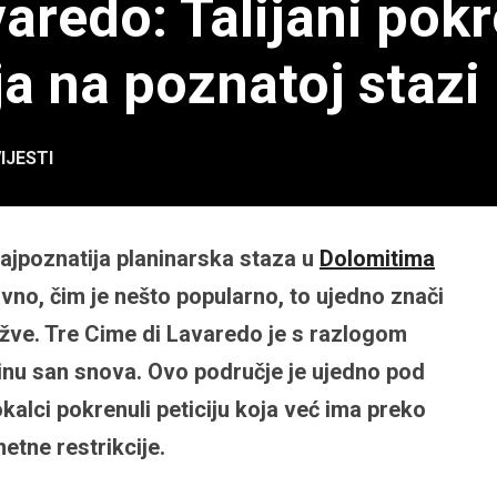
aredo: Talijani pokr
ja na poznatoj stazi
IJESTI
ajpoznatija planinarska staza u
Dolomitima
ravno, čim je nešto popularno, to ujedno znači
žve. Tre Cime di Lavaredo je s razlogom
stinu san snova. Ovo područje je ujedno pod
alci pokrenuli peticiju koja već ima preko
tne restrikcije.