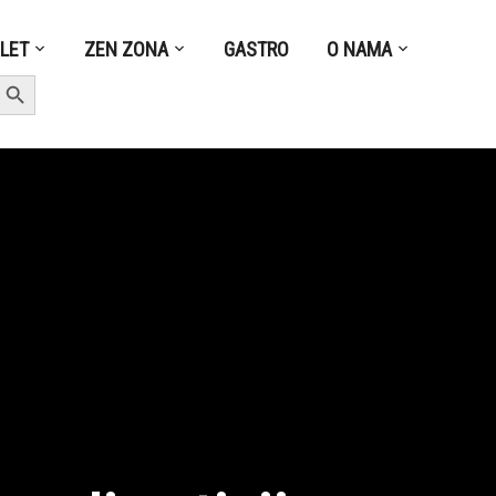
ZLET
ZEN ZONA
GASTRO
O NAMA
earch Button