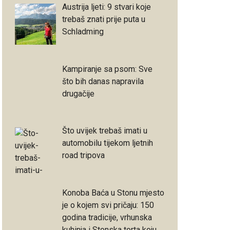
Austrija ljeti: 9 stvari koje
trebaš znati prije puta u
Schladming
Kampiranje sa psom: Sve
što bih danas napravila
drugačije
Što uvijek trebaš imati u
automobilu tijekom ljetnih
road tripova
Konoba Baća u Stonu mjesto
je o kojem svi pričaju: 150
godina tradicije, vrhunska
kuhinja i Stonska torta koju