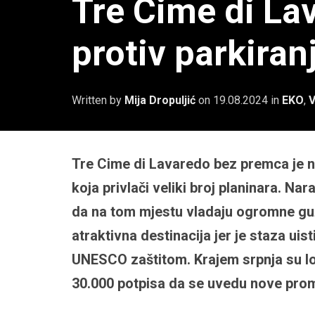
Tre Cime di Lav
protiv parkiran
Written by
Mija Dropuljić
on
19.08.2024
in
EKO
,
V
Tre Cime di Lavaredo bez premca je n
koja privlači veliki broj planinara. Na
da na tom mjestu vladaju ogromne gu
atraktivna destinacija jer je staza ui
UNESCO zaštitom. Krajem srpnja su lok
30.000 potpisa da se uvedu nove prome