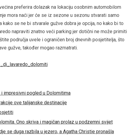
o većina preferira dolazak na lokaciju osobnim automobilom
enje mora naći jer će se iz sezone u sezonu stvarati samo
 kako se ne bi stvarale gužve dobra je opcija, no kako bi to
redo napraviti znatno veći parking jer dotični ne može primiti
štite područja uvele i ograničen broj dnevnih posjetitelja, što
tave gužve, također mogao razmatrati.
i i impresivni pogled u Dolomitima
akcije ove talijanske destinacije
sjetiti
olomita. Ono skriva i magičan prolaz u podzemni svijet
dje se duga razbila u jezero, a Agatha Christie pronašla