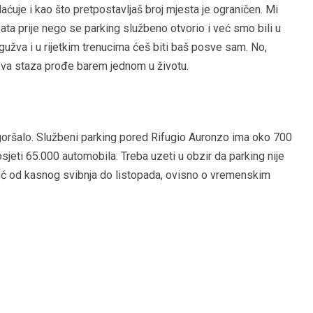
aćuje i kao što pretpostavljaš broj mjesta je ograničen. Mi
sata prije nego se parking službeno otvorio i već smo bili u
gužva i u rijetkim trenucima ćeš biti baš posve sam. No,
 ova staza prođe barem jednom u životu.
ogoršalo. Službeni parking pored Rifugio Auronzo ima oko 700
eti 65.000 automobila. Treba uzeti u obzir da parking nije
ć od kasnog svibnja do listopada, ovisno o vremenskim