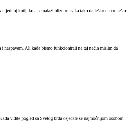
k u jednoj kutiji koja se nalazi blizu ruksaka tako da teško da ću nešto
 i naspavam. Ali kada bismo funkcionirali na taj način mislim da
i. Kada vidite pogled sa Svetog brda osjećate se najmoćnijom osobom