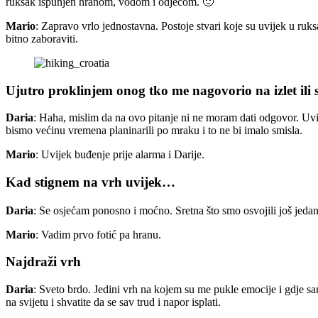
ruksak ispunjen hranom, vodom i odjećom. 🙂
Mario
: Zapravo vrlo jednostavna. Postoje stvari koje su uvijek u ruksa
bitno zaboraviti.
Ujutro proklinjem onog tko me nagovorio na izlet il
Daria
: Haha, mislim da na ovo pitanje ni ne moram dati odgovor. Uvi
bismo većinu vremena planinarili po mraku i to ne bi imalo smisla.
Mario
: Uvijek buđenje prije alarma i Darije.
Kad stignem na vrh uvijek…
Daria
: Se osjećam ponosno i moćno. Sretna što smo osvojili još jed
Mario
: Vadim prvo fotić pa hranu.
Najdraži vrh
Daria
: Sveto brdo. Jedini vrh na kojem su me pukle emocije i gdje s
na svijetu i shvatite da se sav trud i napor isplati.