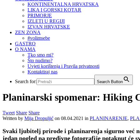
KONTINENTALNA HRVATSKA
LIKA I GORSKI KOTAR
PRIMORJE
IZLETI U REGIJI
IZVAN HRVATSKE
ZEN ZONA
#volimsebe
GASTRO
O NAMA
Tko smo mi?
Što nudimo?
Uvjeti korištenja i Pravila privatnosti
Kontaktiraj nas
Search for:
Search Button
Planinarski spomenar: Hiking C
Tweet
Share
Share
Written by
Mija Dropuljić
on
08.04.2021
in
PLANINARENJE
,
PLA
Svaki ljubitelj prirode i planinarenja sigurno već
jedan pogled na predivne fotografije potaknut će s