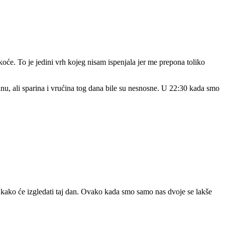
koće. To je jedini vrh kojeg nisam ispenjala jer me prepona toliko
anu, ali sparina i vrućina tog dana bile su nesnosne. U 22:30 kada smo
a kako će izgledati taj dan. Ovako kada smo samo nas dvoje se lakše