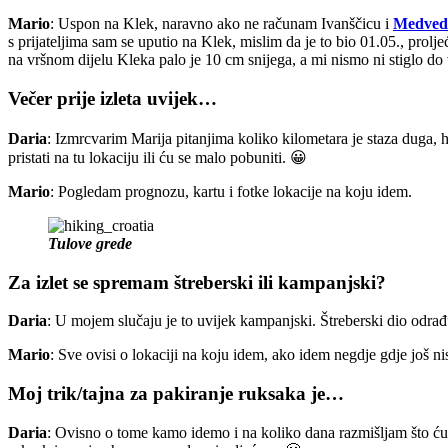
Mario
: Uspon na Klek, naravno ako ne računam Ivanščicu i
Medved
s prijateljima sam se uputio na Klek, mislim da je to bio 01.05., prolje
na vršnom dijelu Kleka palo je 10 cm snijega, a mi nismo ni stiglo do
Večer prije izleta uvijek…
Daria
: Izmrcvarim Marija pitanjima koliko kilometara je staza duga, h
pristati na tu lokaciju ili ću se malo pobuniti. 😀
Mario
: Pogledam prognozu, kartu i fotke lokacije na koju idem.
Tulove grede
Za izlet se spremam štreberski ili kampanjski?
Daria
: U mojem slučaju je to uvijek kampanjski. Štreberski dio odrađ
Mario
: Sve ovisi o lokaciji na koju idem, ako idem negdje gdje još ni
Moj trik/tajna za pakiranje ruksaka je…
Daria
: Ovisno o tome kamo idemo i na koliko dana razmišljam što ću 