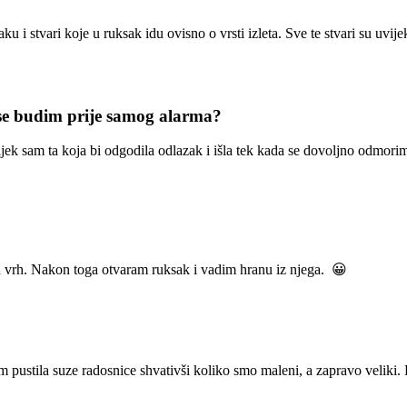
ku i stvari koje u ruksak idu ovisno o vrsti izleta. Sve te stvari su uvije
i se budim prije samog alarma?
jek sam ta koja bi odgodila odlazak i išla tek kada se dovoljno odmorim
an vrh. Nakon toga otvaram ruksak i vadim hranu iz njega. 😀
am pustila suze radosnice shvativši koliko smo maleni, a zapravo velik