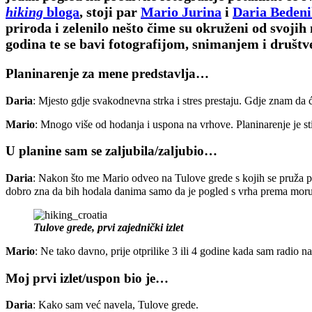
hiking
bloga
, stoji par
Mario Jurina
i
Daria Bedeni
priroda i zelenilo nešto čime su okruženi od svojih
godina te se bavi fotografijom, snimanjem i društ
Planinarenje za mene predstavlja…
Daria
: Mjesto gdje svakodnevna strka i stres prestaju. Gdje znam da 
Mario
: Mnogo više od hodanja i uspona na vrhove. Planinarenje je sti
U planine sam se zaljubila/zaljubio…
Daria
: Nakon što me Mario odveo na Tulove grede s kojih se pruža 
dobro zna da bih hodala danima samo da je pogled s vrha prema moru. 
Tulove grede, prvi zajednički izlet
Mario
: Ne tako davno, prije otprilike 3 ili 4 godine kada sam radio
Moj prvi izlet/uspon bio je…
Daria
: Kako sam već navela, Tulove grede.