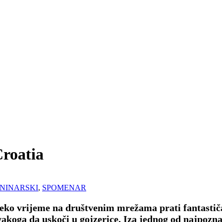
roatia
NINARSKI
,
SPOMENAR
 neko vrijeme na društvenim mrežama prati fantastič
vakoga da uskoči u gojzerice. Iza jednog od najpozna