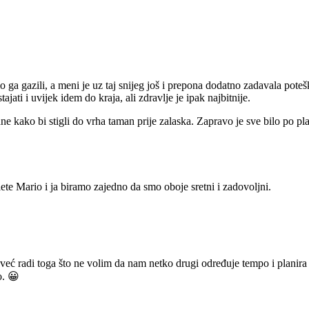
 ga gazili, a meni je uz taj snijeg još i prepona dodatno zadavala poteš
ati i uvijek idem do kraja, ali zdravlje je ipak najbitnije.
e kako bi stigli do vrha taman prije zalaska. Zapravo je sve bilo po pl
ete Mario i ja biramo zajedno da smo oboje sretni i zadovoljni.
 već radi toga što ne volim da nam netko drugi određuje tempo i planir
o. 😀