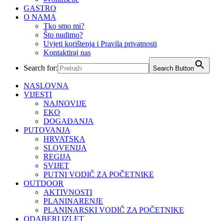
GASTRO
O NAMA
Tko smo mi?
Što nudimo?
Uvjeti korištenja i Pravila privatnosti
Kontaktiraj nas
Search for:
Search Button
NASLOVNA
VIJESTI
NAJNOVIJE
EKO
DOGAĐANJA
PUTOVANJA
HRVATSKA
SLOVENIJA
REGIJA
SVIJET
PUTNI VODIČ ZA POČETNIKE
OUTDOOR
AKTIVNOSTI
PLANINARENJE
PLANINARSKI VODIČ ZA POČETNIKE
ODABERI IZLET