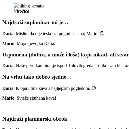
Visočica
Najdraži suplaninar mi je…
Daria
: Mislim da nije teško za pogoditi – moj Mario. 🙂
Mario
: Moja djevojka Daria.
Uspomena (dobra, a može i loša) koju nikad, ali stva
Daria
: Naše prvo kampiranje ispod Tulovih greda. Toliko sam bila u
Na vrhu tako dobro sjedne…
Daria
: Klopa i fina kava s najljepšim pogledom. 😉
Mario
: Svježe skuhana kava!
Najdraži planinarski obrok