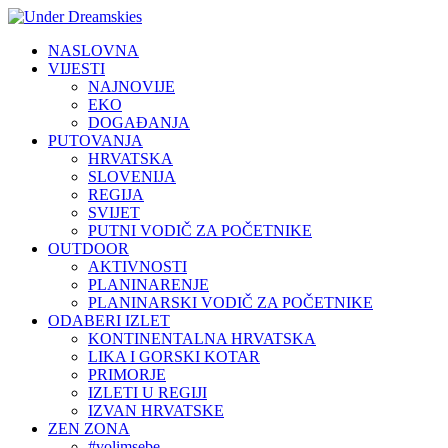
NASLOVNA
VIJESTI
NAJNOVIJE
EKO
DOGAĐANJA
PUTOVANJA
HRVATSKA
SLOVENIJA
REGIJA
SVIJET
PUTNI VODIČ ZA POČETNIKE
OUTDOOR
AKTIVNOSTI
PLANINARENJE
PLANINARSKI VODIČ ZA POČETNIKE
ODABERI IZLET
KONTINENTALNA HRVATSKA
LIKA I GORSKI KOTAR
PRIMORJE
IZLETI U REGIJI
IZVAN HRVATSKE
ZEN ZONA
#volimsebe