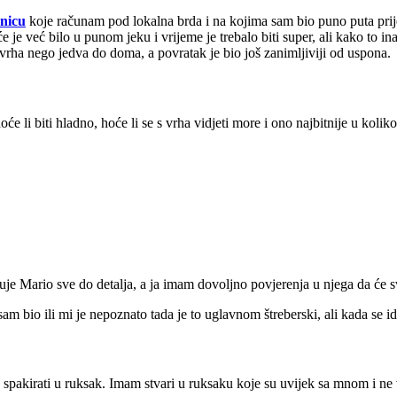
nicu
koje računam pod lokalna brda i na kojima sam bio puno puta prij
će je već bilo u punom jeku i vrijeme je trebalo biti super, ali kako to in
 vrha nego jedva do doma, a povratak je bio još zanimljiviji od uspona.
oće li biti hladno, hoće li se s vrha vidjeti more i ono najbitnije u kol
uje Mario sve do detalja, a ja imam dovoljno povjerenja u njega da će s
sam bio ili mi je nepoznato tada je to uglavnom štreberski, ali kada se 
spakirati u ruksak. Imam stvari u ruksaku koje su uvijek sa mnom i ne 