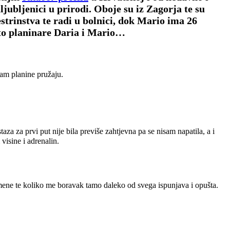
aljubljenici u prirodi. Oboje su iz Zagorja te su
strinstva te radi u bolnici, dok Mario ima 26
što planinare Daria i Mario…
 nam planine pružaju.
taza za prvi put nije bila previše zahtjevna pa se nisam napatila, a i
visine i adrenalin.
 mene te koliko me boravak tamo daleko od svega ispunjava i opušta.