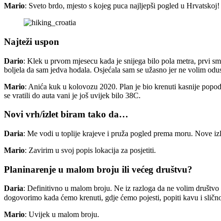
Mario
: Sveto brdo, mjesto s kojeg puca najljepši pogled u Hrvatskoj!
Najteži uspon
Dario
: Klek u prvom mjesecu kada je snijega bilo pola metra, prvi smo
boljela da sam jedva hodala. Osjećala sam se užasno jer ne volim odustaj
Mario
: Anića kuk u kolovozu 2020. Plan je bio krenuti kasnije popodn
se vratili do auta vani je još uvijek bilo 38C.
Novi vrh/izlet biram tako da…
Daria
: Me vodi u toplije krajeve i pruža pogled prema moru. Nove izl
Mario
: Zavirim u svoj popis lokacija za posjetiti.
Planinarenje u malom broju ili većeg društvu?
Daria
: Definitivno u malom broju. Ne iz razloga da ne volim društvo
dogovorimo kada ćemo krenuti, gdje ćemo pojesti, popiti kavu i sličn
Mario
: Uvijek u malom broju.