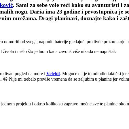
ković
. Sami za sebe vole reći kako su avanturisti i z
 malih nogu. Daria ima 23 godine i prvostupnica je se
venim mrežama. Dragi planinari, doznajte kako i za
ću odmoriti od svega, napuniti baterije gledajući predivne prizore koje
l života i nešto što jednom kada zavoliš više nikada ne napuštaš.
predivan pogled na more i
Velebit
. Moguće da je to odradio taktički jer s
😀 Nije mi trebalo previše vremena da se zaljubim u planine jer volim 
 na jednom projektu i otkrio koliko su zapravo moćne sve te planine oko