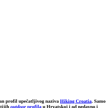
an profil upečatljivog naziva
Hiking Croatia
. Samo
tijih
outdoor
profila
u Hrvatskoj i od nedavno i