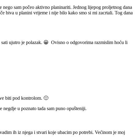
e nego sam počeo aktivno planinariti. Jednog lijepog proljetnog dana
ače biva u planini vrijeme i nije bilo kako smo si mi zacrtali. Tog dana
iko sati ujutro je polazak. 😀 Ovisno o odgovorima razmislim hoću li
ve biti pod kontrolom. 🙂
ide negdje u poznato tada sam puno opušteniji.
vadim ih iz njega i stvari koje ubacim po potrebi. Većinom je moj