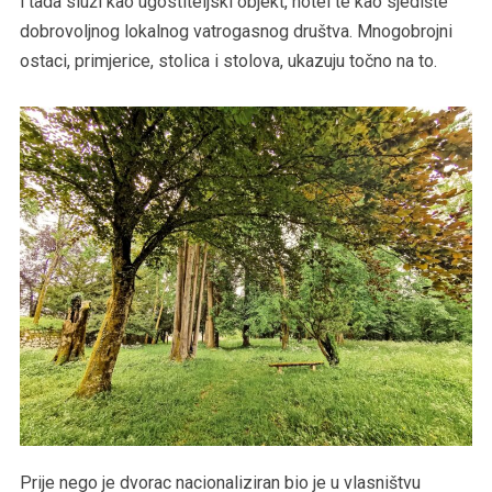
i tada služi kao ugostiteljski objekt, hotel te kao sjedište
dobrovoljnog lokalnog vatrogasnog društva. Mnogobrojni
ostaci, primjerice, stolica i stolova, ukazuju točno na to.
Prije nego je dvorac nacionaliziran bio je u vlasništvu