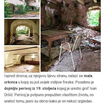
Ispred dvorca, uz njegovu lijevu stranu, nalazi se
mala
crkvica
u kojoj su još uvijek vidljive freske. Posebno je
dojmljiv perivoj iz 19. stoljeća
kojeg je uredio grof Ivan
Oršić. Perivoj je potpuno prepušten vlastitom životu, no
unatoč tomu, jasni su obrisi kako je on nekoć izgledao.