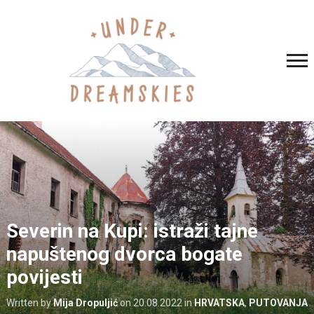
Severin na Kupi: istraži tajne
napuštenog dvorca bogate
povijesti
Written by
Mija Dropuljić
on
20.08.2022
in
HRVATSKA
,
PUTOVANJA