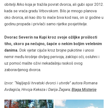
obitelji Arko koja je tražila povrat dvorca, ali gubi spor 2012.
kada se vraća gradu Vrbovskom. Bilo je mnogo planova
oko dvorca, ali kao što to inače biva kod nas, on iz godine u
godinu propada i privlači samo rijetke posjetitelje.
Dvorac Severin na Kupi kroz svoje ožiljke prošlosti
tiho, skoro pa nečujno, šapće o nekim boljim velebnim
danima.
Dok vjetar cijuče kroz brojne pukotine i unosi
nemir među krošnje divljeg perivoja, zaklopi oči, osluhni i
uz pomoć mašte oživi nekadašnju raskoš ovog
zaboravljenog dvorca.
Izvor: “Najljepši hrvatski dvorci i utvrde” autora Romana
Avdagića, Hrvoja Kekeza i Darija Žagara;
Blaga Misterije