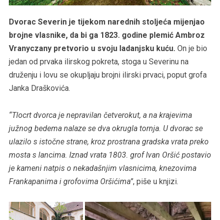
Dvorac Severin je tijekom narednih stoljeća mijenjao
brojne vlasnike, da bi ga 1823. godine plemić Ambroz
Vranyczany pretvorio u svoju ladanjsku kuću.
On je bio
jedan od prvaka ilirskog pokreta, stoga u Severinu na
druženju i lovu se okupljaju brojni ilirski prvaci, poput grofa
Janka Draškovića.
“Tlocrt dvorca je nepravilan četverokut, a na krajevima
južnog bedema nalaze se dva okrugla tornja. U dvorac se
ulazilo s istočne strane, kroz prostrana gradska vrata preko
mosta s lancima. Iznad vrata 1803. grof Ivan Oršić postavio
je kameni natpis o nekadašnjim vlasnicima, knezovima
Frankapanima i grofovima Oršićima”
, piše u knjizi.