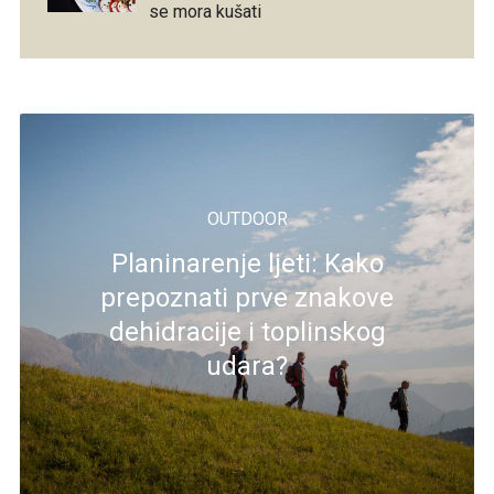
se mora kušati
OUTDOOR
Planinarenje ljeti: Kako
prepoznati prve znakove
dehidracije i toplinskog
udara?