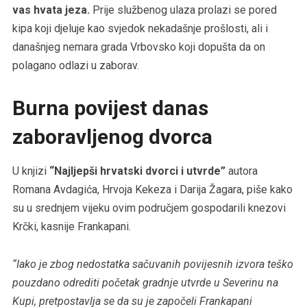
vas hvata jeza.
Prije službenog ulaza prolazi se pored
kipa koji djeluje kao svjedok nekadašnje prošlosti, ali i
današnjeg nemara grada Vrbovsko koji dopušta da on
polagano odlazi u zaborav.
Burna povijest danas
zaboravljenog dvorca
U knjizi
“Najljepši hrvatski dvorci i utvrde”
autora
Romana Avdagića, Hrvoja Kekeza i Darija Žagara, piše kako
su u srednjem vijeku ovim područjem gospodarili knezovi
Krčki, kasnije Frankapani.
“Iako je zbog nedostatka sačuvanih povijesnih izvora teško
pouzdano odrediti početak gradnje utvrde u Severinu na
Kupi, pretpostavlja se da su je započeli Frankapani