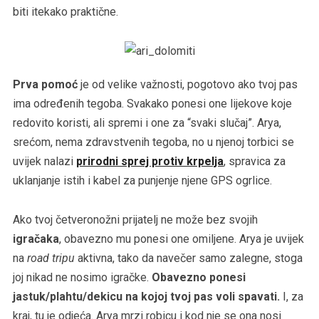
biti itekako praktične.
Prva pomoć
je od velike važnosti, pogotovo ako tvoj pas
ima određenih tegoba. Svakako ponesi one lijekove koje
redovito koristi, ali spremi i one za “svaki slučaj”. Arya,
srećom, nema zdravstvenih tegoba, no u njenoj torbici se
uvijek nalazi
prirodni sprej protiv krpelja
, spravica za
uklanjanje istih i kabel za punjenje njene GPS ogrlice.
Ako tvoj četveronožni prijatelj ne može bez svojih
igračaka
, obavezno mu ponesi one omiljene. Arya je uvijek
na
road tripu
aktivna, tako da navečer samo zalegne, stoga
joj nikad ne nosimo igračke.
Obavezno ponesi
jastuk/plahtu/dekicu na kojoj tvoj pas voli spavati.
I, za
kraj, tu je odjeća. Arya mrzi robicu i kod nje se ona nosi