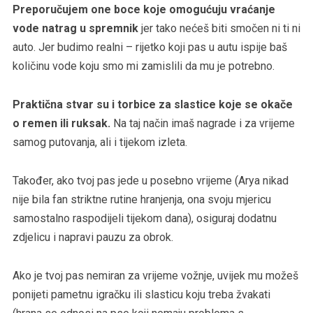
Preporučujem one boce koje omogućuju vraćanje
vode natrag u spremnik
jer tako nećeš biti smočen ni ti ni
auto. Jer budimo realni – rijetko koji pas u autu ispije baš
količinu vode koju smo mi zamislili da mu je potrebno.
Praktična stvar su i torbice za slastice koje se okače
o remen ili ruksak.
Na taj način imaš nagrade i za vrijeme
samog putovanja, ali i tijekom izleta.
Također, ako tvoj pas jede u posebno vrijeme (Arya nikad
nije bila fan striktne rutine hranjenja, ona svoju mjericu
samostalno raspodijeli tijekom dana), osiguraj dodatnu
zdjelicu i napravi pauzu za obrok.
Ako je tvoj pas nemiran za vrijeme vožnje, uvijek mu možeš
ponijeti pametnu igračku ili slasticu koju treba žvakati