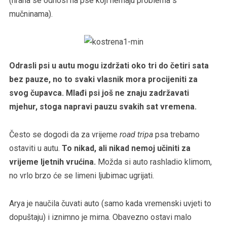
(hrana se odnosi na pse koji nemaju problema s
mučninama).
Odrasli psi u autu mogu izdržati oko tri do četiri sata
bez pauze, no to svaki vlasnik mora procijeniti za
svog čupavca. Mlađi psi još ne znaju zadržavati
mjehur, stoga napravi pauzu svakih sat vremena.
Često se dogodi da za vrijeme
road tripa
psa trebamo
ostaviti u autu.
To nikad, ali nikad nemoj učiniti za
vrijeme ljetnih vrućina.
Možda si auto rashladio klimom,
no vrlo brzo će se limeni ljubimac ugrijati.
Arya je naučila čuvati auto (samo kada vremenski uvjeti to
dopuštaju) i iznimno je mirna. Obavezno ostavi malo