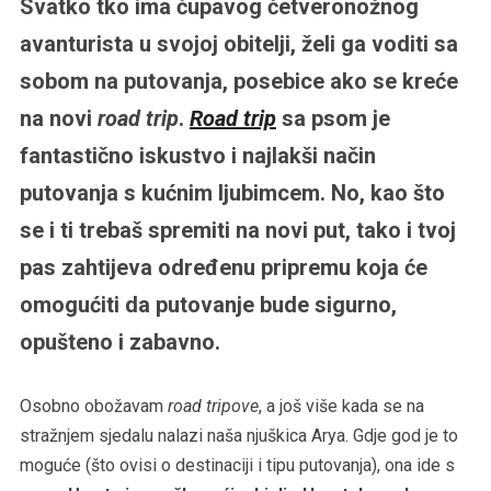
Svatko tko ima čupavog četveronožnog
avanturista u svojoj obitelji, želi ga voditi sa
sobom na putovanja, posebice ako se kreće
na novi
road trip
.
Road trip
sa psom je
fantastično iskustvo i najlakši način
putovanja s kućnim ljubimcem. No, kao što
se i ti trebaš spremiti na novi put, tako i tvoj
pas zahtijeva određenu pripremu koja će
omogućiti da putovanje bude sigurno,
opušteno i zabavno.
Osobno obožavam
road tripove
, a još više kada se na
stražnjem sjedalu nalazi naša njuškica Arya. Gdje god je to
moguće (što ovisi o destinaciji i tipu putovanja), ona ide s