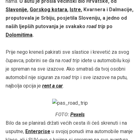
nama.
U autu je prošla većinski dio Hrvatske, od
Slavonije
,
Gorskog kotara
,
Istre
, Kvarnera i Dalmacije,
proputovala je Srbiju, posjetila Sloveniju, a jedno od
naših ljepših putovanja je svakako
road trip
po
Dolomitima
.
Prije nego kreneš pakirati sve slastice i krevetić za svog
čupavca, pobrini se da na
road trip
idete u automobilu koji
je spreman na sve izazove. Ako smatraš da tvoj osobni
automobil nije siguran za
road trip
i sve izazove na putu,
najbolja opcija je
rent a car
.
FOTO:
Pexels
Bilo da se planiraš držati većih cesta ili ćeš skrenuti i na
usputne,
Enterprise
u svojoj ponudi ima automobile manje
klase, ali i SUV-ove s kojima si spreman na sve avanture.