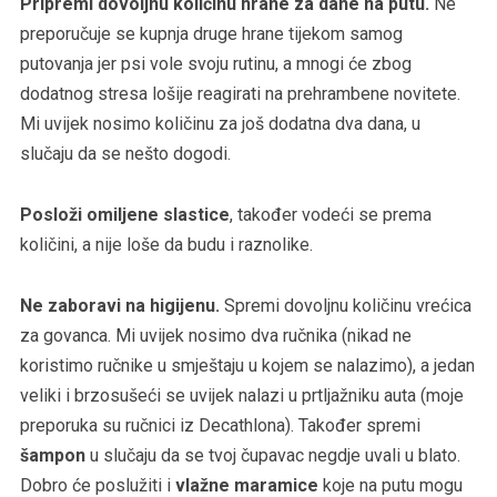
Pripremi dovoljnu količinu hrane za dane na putu.
Ne
preporučuje se kupnja druge hrane tijekom samog
putovanja jer psi vole svoju rutinu, a mnogi će zbog
dodatnog stresa lošije reagirati na prehrambene novitete.
Mi uvijek nosimo količinu za još dodatna dva dana, u
slučaju da se nešto dogodi.
Posloži omiljene slastice
, također vodeći se prema
količini, a nije loše da budu i raznolike.
Ne zaboravi na higijenu.
Spremi dovoljnu količinu vrećica
za govanca. Mi uvijek nosimo dva ručnika (nikad ne
koristimo ručnike u smještaju u kojem se nalazimo), a jedan
veliki i brzosušeći se uvijek nalazi u prtljažniku auta (moje
preporuka su ručnici iz Decathlona). Također spremi
šampon
u slučaju da se tvoj čupavac negdje uvali u blato.
Dobro će poslužiti i
vlažne maramice
koje na putu mogu