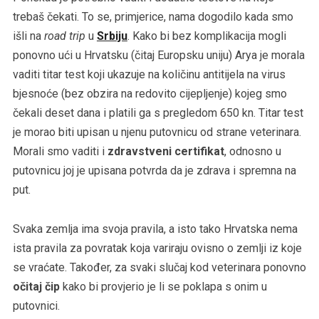
trebaš čekati. To se, primjerice, nama dogodilo kada smo
išli na
road trip
u
Srbiju
. Kako bi bez komplikacija mogli
ponovno ući u Hrvatsku (čitaj Europsku uniju) Arya je morala
vaditi titar test koji ukazuje na količinu antitijela na virus
bjesnoće (bez obzira na redovito cijepljenje) kojeg smo
čekali deset dana i platili ga s pregledom 650 kn. Titar test
je morao biti upisan u njenu putovnicu od strane veterinara.
Morali smo vaditi i
zdravstveni certifikat
, odnosno u
putovnicu joj je upisana potvrda da je zdrava i spremna na
put.
Svaka zemlja ima svoja pravila, a isto tako Hrvatska nema
ista pravila za povratak koja variraju ovisno o zemlji iz koje
se vraćate. Također, za svaki slučaj kod veterinara ponovno
očitaj čip
kako bi provjerio je li se poklapa s onim u
putovnici.