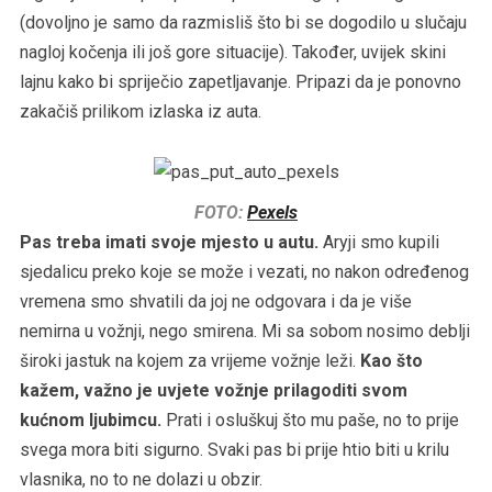
(dovoljno je samo da razmisliš što bi se dogodilo u slučaju
nagloj kočenja ili još gore situacije). Također, uvijek skini
lajnu kako bi spriječio zapetljavanje. Pripazi da je ponovno
zakačiš prilikom izlaska iz auta.
FOTO:
Pexels
Pas treba imati svoje mjesto u autu.
Aryji smo kupili
sjedalicu preko koje se može i vezati, no nakon određenog
vremena smo shvatili da joj ne odgovara i da je više
nemirna u vožnji, nego smirena. Mi sa sobom nosimo deblji
široki jastuk na kojem za vrijeme vožnje leži.
Kao što
kažem, važno je uvjete vožnje prilagoditi svom
kućnom ljubimcu.
Prati i osluškuj što mu paše, no to prije
svega mora biti sigurno. Svaki pas bi prije htio biti u krilu
vlasnika, no to ne dolazi u obzir.