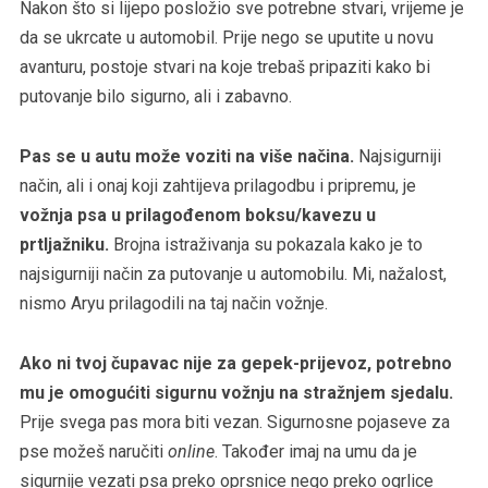
Nakon što si lijepo posložio sve potrebne stvari, vrijeme je
da se ukrcate u automobil. Prije nego se uputite u novu
avanturu, postoje stvari na koje trebaš pripaziti kako bi
putovanje bilo sigurno, ali i zabavno.
Pas se u autu može voziti na više načina.
Najsigurniji
način, ali i onaj koji zahtijeva prilagodbu i pripremu, je
vožnja psa u prilagođenom boksu/kavezu u
prtljažniku.
Brojna istraživanja su pokazala kako je to
najsigurniji način za putovanje u automobilu. Mi, nažalost,
nismo Aryu prilagodili na taj način vožnje.
Ako ni tvoj čupavac nije za gepek-prijevoz, potrebno
mu je omogućiti sigurnu vožnju na stražnjem sjedalu.
Prije svega pas mora biti vezan. Sigurnosne pojaseve za
pse možeš naručiti
online
. Također imaj na umu da je
sigurnije vezati psa preko oprsnice nego preko ogrlice