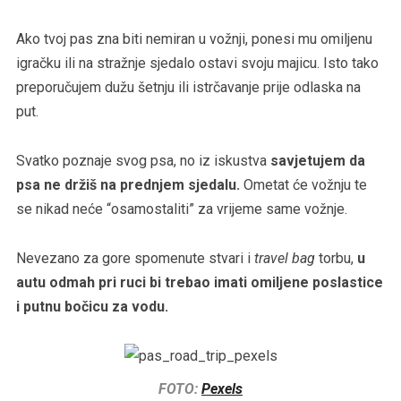
Ako tvoj pas zna biti nemiran u vožnji, ponesi mu omiljenu
igračku ili na stražnje sjedalo ostavi svoju majicu. Isto tako
preporučujem dužu šetnju ili istrčavanje prije odlaska na
put.
Svatko poznaje svog psa, no iz iskustva
savjetujem da
psa ne držiš na prednjem sjedalu.
Ometat će vožnju te
se nikad neće “osamostaliti” za vrijeme same vožnje.
Nevezano za gore spomenute stvari i
travel bag
torbu,
u
autu odmah pri ruci bi trebao imati omiljene poslastice
i putnu bočicu za vodu.
FOTO:
Pexels