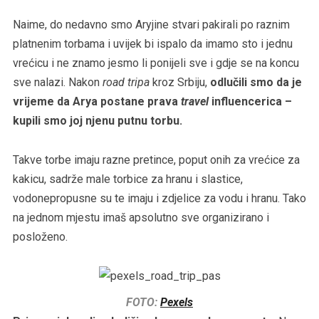
Naime, do nedavno smo Aryjine stvari pakirali po raznim
platnenim torbama i uvijek bi ispalo da imamo sto i jednu
vrećicu i ne znamo jesmo li ponijeli sve i gdje se na koncu
sve nalazi. Nakon
road tripa
kroz Srbiju,
odlučili smo da je
vrijeme da Arya postane prava
travel
influencerica –
kupili smo joj njenu putnu torbu.
Takve torbe imaju razne pretince, poput onih za vrećice za
kakicu, sadrže male torbice za hranu i slastice,
vodonepropusne su te imaju i zdjelice za vodu i hranu. Tako
na jednom mjestu imaš apsolutno sve organizirano i
posloženo.
FOTO:
Pexels