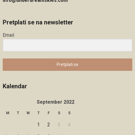
info@underdreamskies.com
Pretplati se na newsletter
Email
Pretplati se
Kalendar
September 2022
M
T
W
T
F
S
S
1
2
3
4