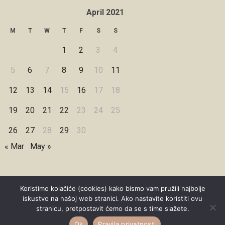
April 2021
M
T
W
T
F
S
S
1
2
3
4
5
6
7
8
9
10
11
12
13
14
15
16
17
18
19
20
21
22
23
24
25
26
27
28
29
30
« Mar
May »
Koristimo kolačiće (cookies) kako bismo vam pružili najbolje
iskustvo na našoj web stranici. Ako nastavite koristiti ovu
Copyright © 2026 Under Dreamskies
stranicu, pretpostavit ćemo da se s time slažete.
Designed by
WPZOOM
Ok
Pravila privatnosti