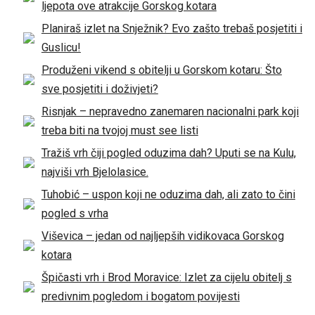
ljepota ove atrakcije Gorskog kotara
Planiraš izlet na Snježnik? Evo zašto trebaš posjetiti i
Guslicu!
Produženi vikend s obitelji u Gorskom kotaru: Što
sve posjetiti i doživjeti?
Risnjak – nepravedno zanemaren nacionalni park koji
treba biti na tvojoj must see listi
Tražiš vrh čiji pogled oduzima dah? Uputi se na Kulu,
najviši vrh Bjelolasice.
Tuhobić – uspon koji ne oduzima dah, ali zato to čini
pogled s vrha
Viševica – jedan od najljepših vidikovaca Gorskog
kotara
Špičasti vrh i Brod Moravice: Izlet za cijelu obitelj s
predivnim pogledom i bogatom povijesti