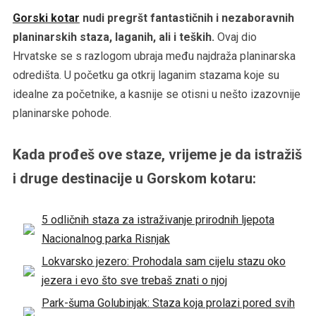
Gorski kotar
nudi pregršt fantastičnih i nezaboravnih
planinarskih staza, laganih, ali i teških.
Ovaj dio
Hrvatske se s razlogom ubraja među najdraža planinarska
odredišta. U početku ga otkrij laganim stazama koje su
idealne za početnike, a kasnije se otisni u nešto izazovnije
planinarske pohode.
Kada prođeš ove staze, vrijeme je da istražiš
i druge destinacije u Gorskom kotaru:
5 odličnih staza za istraživanje prirodnih ljepota
Nacionalnog parka Risnjak
Lokvarsko jezero: Prohodala sam cijelu stazu oko
jezera i evo što sve trebaš znati o njoj
Park-šuma Golubinjak: Staza koja prolazi pored svih