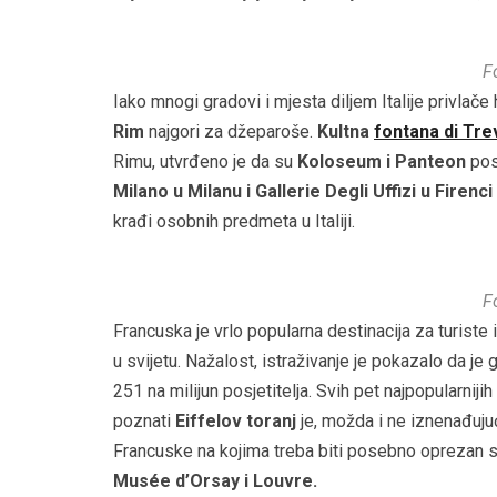
F
Iako mnogi gradovi i mjesta diljem Italije privlače
Rim
najgori za džeparoše.
Kultna
fontana di Tre
Rimu, utvrđeno je da su
Koloseum i Panteon
pos
Milano u Milanu i Gallerie Degli Uffizi u Firenci
krađi osobnih predmeta u Italiji.
F
Francuska je vrlo popularna destinacija za turiste i
u svijetu. Nažalost, istraživanje je pokazalo da je 
251 na milijun posjetitelja. Svih pet najpopularniji
poznati
Eiffelov toranj
je, možda i ne iznenađujuć
Francuske na kojima treba biti posebno oprezan 
Musée d’Orsay i Louvre.