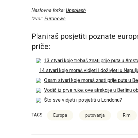
Naslovna fotka:
Unsplash
Izvor:
Euronews
Planiraš posjetiti poznate europ
priče:
13 stvari koje trebaš znati prije puta u Ams
14 stvari koje moraš vidjeti i doživjeti u Napulj
Osam stvari koje moraš znati prije puta u Be
Vodič iz prve ruke: ove atrakcije u Berlinu o
Što sve vidjeti i posjetiti u Londonu?
TAGS
Europa
putovanja
Rim