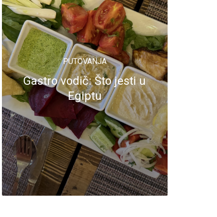
PUTOVANJA
Gastro vodič: Što jesti u
Egiptu