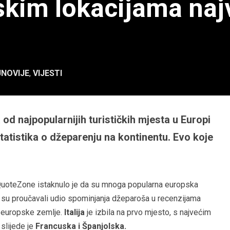
kim lokacijama najve
NOVIJE
,
VIJESTI
od najpopularnijih turističkih mjesta u Europi
tatistika o džeparenju na kontinentu. Evo koje
 QuoteZone istaknulo je da su mnoga popularna europska
či su proučavali udio spominjanja džeparoša u recenzijama
ke europske zemlje.
Italija
je izbila na prvo mjesto, s najvećim
 slijede je
Francuska i Španjolska.