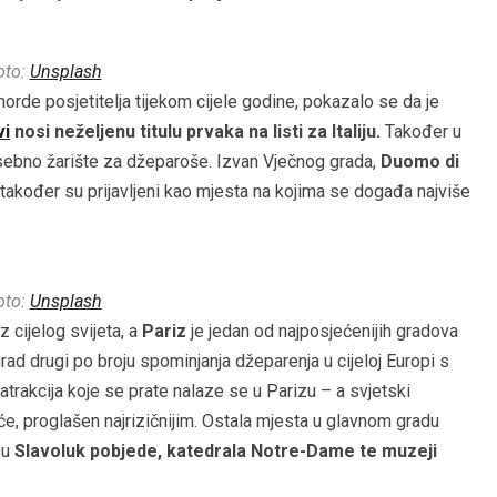
oto:
Unsplash
 horde posjetitelja tijekom cijele godine, pokazalo se da je
vi
nosi neželjenu titulu prvaka na listi za Italiju.
Također u
ebno žarište za džeparoše. Izvan Vječnog grada,
Duomo di
također su prijavljeni kao mjesta na kojima se događa najviše
oto:
Unsplash
z cijelog svijeta, a
Pariz
je jedan od najposjećenijih gradova
grad drugi po broju spominjanja džeparenja u cijeloj Europi s
h atrakcija koje se prate nalaze se u Parizu – a svjetski
e, proglašen najrizičnijim. Ostala mjesta u glavnom gradu
su
Slavoluk pobjede, katedrala Notre-Dame te muzeji