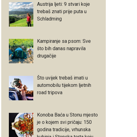
Austrija ljeti: 9 stvari koje
trebaš znati prije puta u
Schladming
Kampiranje sa psom: Sve
što bih danas napravila
drugačije
Što uvijek trebaš imati u
automobilu tijekom ljetnih
road tripova
Konoba Baća u Stonu mjesto
je o kojem svi pričaju: 150
godina tradicije, vrhunska
kuhinja i Stonska torta koju