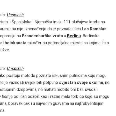
oto:
Unsplash
urista, i Španjolska i Njemačka imaju 111 slučajeva krađe na
renju pa nije iznenađenje da je poznata ulica
Las Ramblas
žeparenje su
Brandenburška vrata
u
Berlinu
. Berlinska
jal holokausta
također su potencijalna mjesta na kojima lako
gužve.
oto:
Unsplash
itekako postoje metode poznate iskusnim putnicima koje mogu
e je važnosti uvijek biti potpuno
svjestan svoje okoline
, ne
o dostupnim džepovima, ne mahati mobitelom baš svuda i
 belt
je odličan odabir, kao i razne male torbice koje se mogu
uma, boravak čak i u najvećim gužvama na najfrekventnijim
ma.