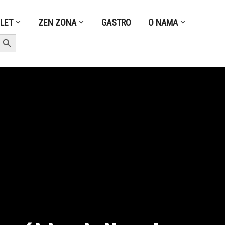
ZLET
ZEN ZONA
GASTRO
O NAMA
earch Button