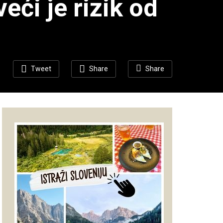
ći je rizik od
Tweet
Share
Share