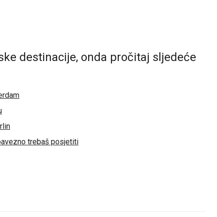
ske destinacije, onda pročitaj sljedeće
terdam
u
rlin
bavezno trebaš posjetiti