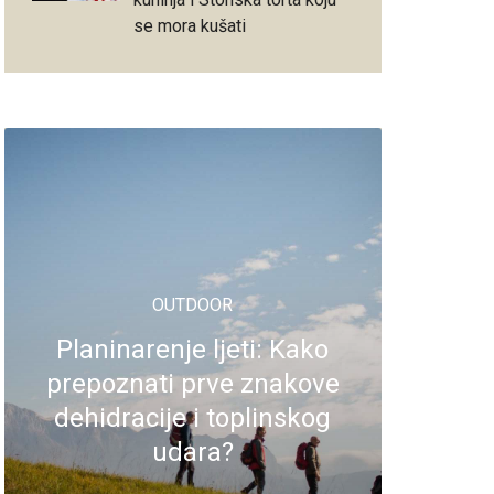
se mora kušati
OUTDOOR
Planinarenje ljeti: Kako
prepoznati prve znakove
dehidracije i toplinskog
udara?