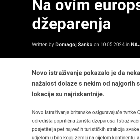
Na ovim europs
džeparenja
Written by
Domagoj Šanko
on
10.05.2024
in
NAJ
Novo istraživanje pokazalo je da neka 
nažalost dolaze s nekim od najgorih s
lokacije su najriskantnije.
Novo istraživanje britanske osiguravajuće tvrtke
odredišta poprilična žarišta džeparoša. Istraživa
posjetitelja pet najvećih turističkih atrakcija sva
udjelom u bilo kojoj zemlji na cijelom kontinentu, a