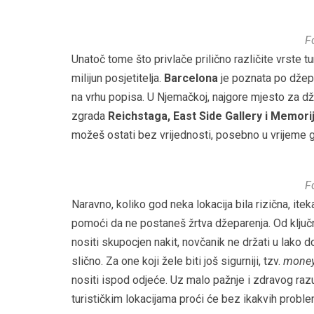
F
Unatoč tome što privlače prilično različite vrste t
milijun posjetitelja.
Barcelona
je poznata po džepa
na vrhu popisa. U Njemačkoj, najgore mjesto za d
zgrada
Reichstaga, East Side Gallery i Memori
možeš ostati bez vrijednosti, posebno u vrijeme 
F
Naravno, koliko god neka lokacija bila rizična, 
pomoći da ne postaneš žrtva džeparenja. Od ključn
nositi skupocjen nakit, novčanik ne držati u lak
slično. Za one koji žele biti još sigurniji, tzv.
money
nositi ispod odjeće. Uz malo pažnje i zdravog raz
turističkim lokacijama proći će bez ikakvih proble