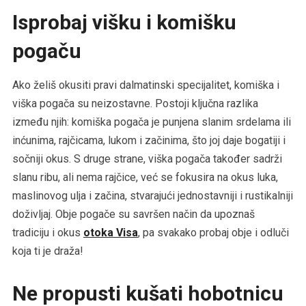
Isprobaj višku i komišku
pogaču
Ako želiš okusiti pravi dalmatinski specijalitet, komiška i
viška pogača su neizostavne. Postoji ključna razlika
između njih: komiška pogača je punjena slanim srdelama ili
inćunima, rajčicama, lukom i začinima, što joj daje bogatiji i
sočniji okus. S druge strane, viška pogača također sadrži
slanu ribu, ali nema rajčice, već se fokusira na okus luka,
maslinovog ulja i začina, stvarajući jednostavniji i rustikalniji
doživljaj​. Obje pogače su savršen način da upoznaš
tradiciju i okus
otoka Visa
, pa svakako probaj obje i odluči
koja ti je draža!
Ne propusti kušati hobotnicu