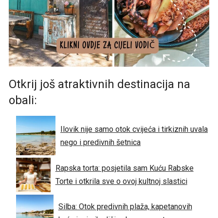
Otkrij još atraktivnih destinacija na
obali:
Ilovik nije samo otok cvijeća i tirkiznih uvala
nego i predivnih šetnica
Rapska torta: posjetila sam Kuću Rabske
Torte i otkrila sve o ovoj kultnoj slastici
Silba: Otok predivnih plaža, kapetanovih