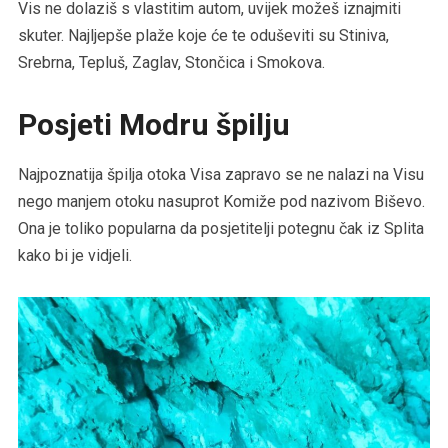
Vis ne dolaziš s vlastitim autom, uvijek možeš iznajmiti
skuter. Najljepše plaže koje će te oduševiti su Stiniva,
Srebrna, Tepluš, Zaglav, Stončica i Smokova.
Posjeti Modru špilju
Najpoznatija špilja otoka Visa zapravo se ne nalazi na Visu
nego manjem otoku nasuprot Komiže pod nazivom Biševo.
Ona je toliko popularna da posjetitelji potegnu čak iz Splita
kako bi je vidjeli.