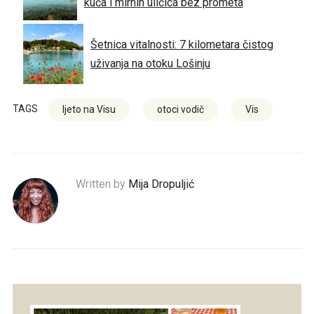
kuća i mirnih uličica bez prometa
Šetnica vitalnosti: 7 kilometara čistog
uživanja na otoku Lošinju
TAGS
ljeto na Visu
otoci vodič
Vis
Written by
Mija Dropuljić