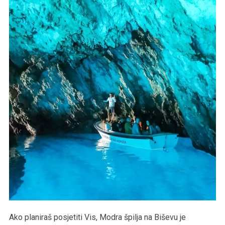
Ako planiraš posjetiti Vis, Modra špilja na Biševu je