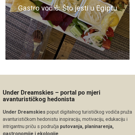
Gastro vodič: Što jesti u Egiptu
Under Dreamskies – portal po mjeri
avanturističkog hedonista
Under Dreamskies
poput digitalnog turističkog vodiča pruža
avanturističkom hedonistu inspiraciju, motivaciju, edukaciju i
intrigantnu priču s područja
putovanja, planinarenja,
gastronomije i ekologije
.