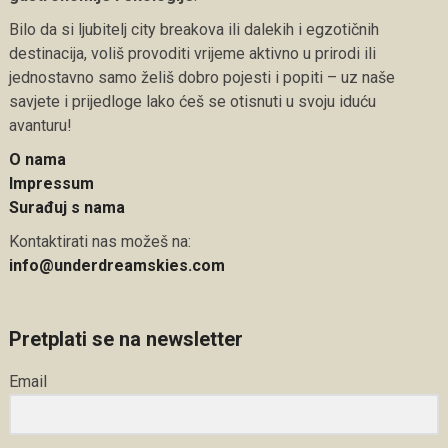
Bilo da si ljubitelj city breakova ili dalekih i egzotičnih
destinacija, voliš provoditi vrijeme aktivno u prirodi ili
jednostavno samo želiš dobro pojesti i popiti – uz naše
savjete i prijedloge lako ćeš se otisnuti u svoju iduću
avanturu!
O nama
Impressum
Surađuj s nama
Kontaktirati nas možeš na:
info@underdreamskies.com
Pretplati se na newsletter
Email