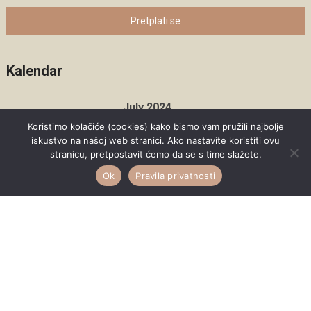
Pretplati se
Kalendar
July 2024
Koristimo kolačiće (cookies) kako bismo vam pružili najbolje
M
T
W
T
F
S
S
iskustvo na našoj web stranici. Ako nastavite koristiti ovu
stranicu, pretpostavit ćemo da se s time slažete.
1
2
3
4
5
6
7
Ok
Pravila privatnosti
8
9
10
11
12
13
14
15
16
17
18
19
20
21
22
23
24
25
26
27
28
29
30
31
« Jun
Aug »