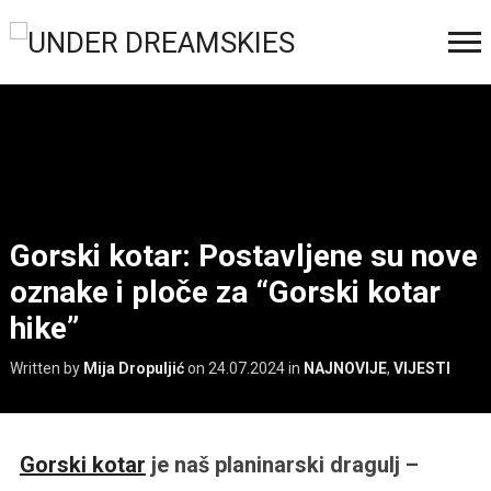
Gorski kotar: Postavljene su nove
oznake i ploče za “Gorski kotar
hike”
Written by
Mija Dropuljić
on
24.07.2024
in
NAJNOVIJE
,
VIJESTI
Gorski kotar
je naš planinarski dragulj –