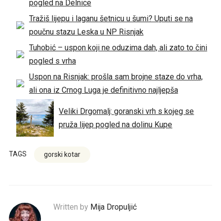
pogled na Delnice
Tražiš lijepu i laganu šetnicu u šumi? Uputi se na
poučnu stazu Leska u NP Risnjak
Tuhobić – uspon koji ne oduzima dah, ali zato to čini
pogled s vrha
Uspon na Risnjak: prošla sam brojne staze do vrha,
ali ona iz Crnog Luga je definitivno najljepša
Veliki Drgomalj: goranski vrh s kojeg se
pruža lijep pogled na dolinu Kupe
TAGS
gorski kotar
Written by
Mija Dropuljić