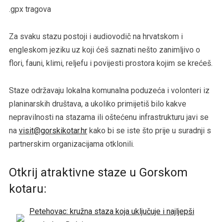
.gpx tragova
Za svaku stazu postoji i audiovodič na hrvatskom i
engleskom jeziku uz koji ćeš saznati nešto zanimljivo o
flori, fauni, klimi, reljefu i povijesti prostora kojim se krećeš.
Staze održavaju lokalna komunalna poduzeća i volonteri iz
planinarskih društava, a ukoliko primijetiš bilo kakve
nepravilnosti na stazama ili oštećenu infrastrukturu javi se
na
visit@gorskikotar.hr
kako bi se iste što prije u suradnji s
partnerskim organizacijama otklonili.
Otkrij atraktivne staze u Gorskom
kotaru:
Petehovac: kružna staza koja uključuje i najljepši