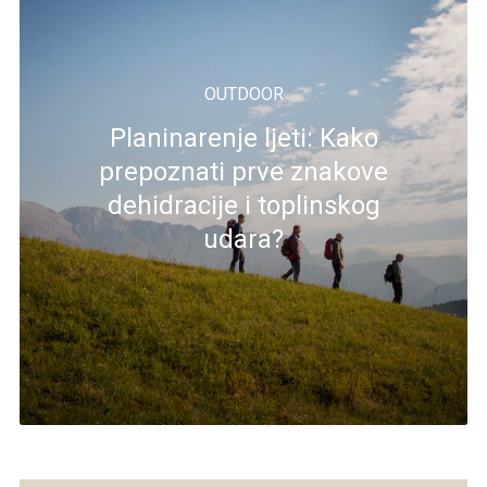
OUTDOOR
Planinarenje ljeti: Kako
prepoznati prve znakove
dehidracije i toplinskog
udara?