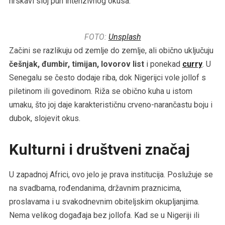
hrskavi sloj pun intenzivnog okusa.
FOTO:
Unsplash
Začini se razlikuju od zemlje do zemlje, ali obično uključuju
češnjak, đumbir, timijan, lovorov list
i ponekad
curry
. U
Senegalu se često dodaje riba, dok Nigerijci vole jollof s
piletinom ili govedinom. Riža se obično kuha u istom
umaku, što joj daje karakterističnu crveno-narančastu boju i
dubok, slojevit okus.
Kulturni i društveni značaj
U zapadnoj Africi, ovo jelo je prava institucija. Poslužuje se
na svadbama, rođendanima, državnim praznicima,
proslavama i u svakodnevnim obiteljskim okupljanjima.
Nema velikog događaja bez jollofa. Kad se u Nigeriji ili