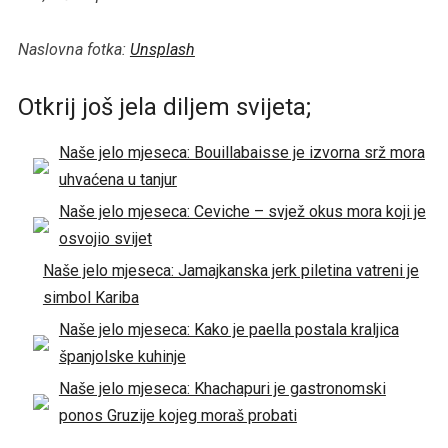
Naslovna fotka:
Unsplash
Otkrij još jela diljem svijeta;
Naše jelo mjeseca: Bouillabaisse je izvorna srž mora
uhvaćena u tanjur
Naše jelo mjeseca: Ceviche – svjež okus mora koji je
osvojio svijet
Naše jelo mjeseca: Jamajkanska jerk piletina vatreni je
simbol Kariba
Naše jelo mjeseca: Kako je paella postala kraljica
španjolske kuhinje
Naše jelo mjeseca: Khachapuri je gastronomski
ponos Gruzije kojeg moraš probati