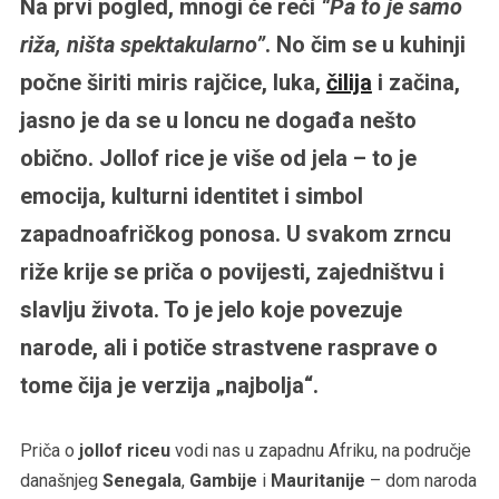
Na prvi pogled, mnogi će reći
“Pa to je samo
riža, ništa spektakularno”
. No čim se u kuhinji
počne širiti miris rajčice, luka,
čilija
i začina,
jasno je da se u loncu ne događa nešto
obično. Jollof rice je više od jela – to je
emocija, kulturni identitet i simbol
zapadnoafričkog ponosa. U svakom zrncu
riže krije se priča o povijesti, zajedništvu i
slavlju života. To je jelo koje povezuje
narode, ali i potiče strastvene rasprave o
tome čija je verzija „najbolja“.
Priča o
jollof riceu
vodi nas u zapadnu Afriku, na područje
današnjeg
Senegala
,
Gambije
i
Mauritanije
– dom naroda