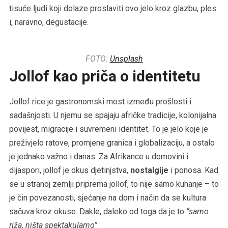
tisuće ljudi koji dolaze proslaviti ovo jelo kroz glazbu, ples
i, naravno, degustacije.
FOTO:
Unsplash
Jollof kao priča o identitetu
Jollof rice je gastronomski most između prošlosti i
sadašnjosti. U njemu se spajaju afričke tradicije, kolonijalna
povijest, migracije i suvremeni identitet. To je jelo koje je
preživjelo ratove, promjene granica i globalizaciju, a ostalo
je jednako važno i danas. Za Afrikance u domovini i
dijaspori, jollof je okus djetinjstva,
nostalgije
i ponosa. Kad
se u stranoj zemlji priprema jollof, to nije samo kuhanje – to
je čin povezanosti, sjećanje na dom i način da se kultura
sačuva kroz okuse. Dakle, daleko od toga da je to
“samo
riža, ništa spektakularno”
.