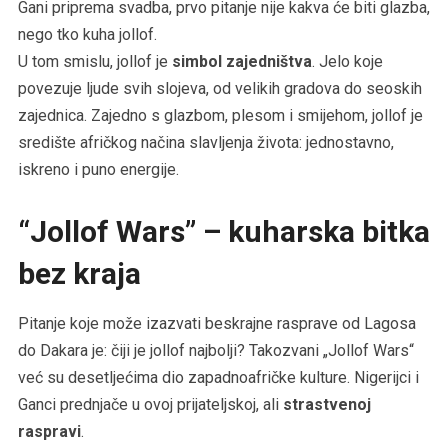
Gani priprema svadba, prvo pitanje nije kakva će biti glazba,
nego tko kuha jollof.
U tom smislu, jollof je
simbol zajedništva
. Jelo koje
povezuje ljude svih slojeva, od velikih gradova do seoskih
zajednica. Zajedno s glazbom, plesom i smijehom, jollof je
središte afričkog načina slavljenja života: jednostavno,
iskreno i puno energije.
“Jollof Wars” – kuharska bitka
bez kraja
Pitanje koje može izazvati beskrajne rasprave od Lagosa
do Dakara je: čiji je jollof najbolji? Takozvani „Jollof Wars“
već su desetljećima dio zapadnoafričke kulture. Nigerijci i
Ganci prednjače u ovoj prijateljskoj, ali
strastvenoj
raspravi
.