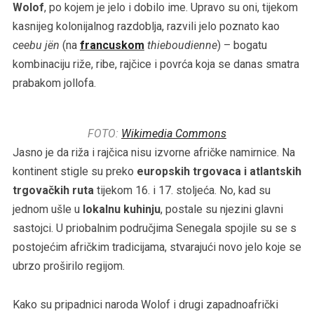
Wolof
, po kojem je jelo i dobilo ime. Upravo su oni, tijekom
kasnijeg kolonijalnog razdoblja, razvili jelo poznato kao
ceebu jën
(na
francuskom
thieboudienne
) – bogatu
kombinaciju riže, ribe, rajčice i povrća koja se danas smatra
prabakom jollofa.
FOTO:
Wikimedia Commons
Jasno je da riža i rajčica nisu izvorne afričke namirnice. Na
kontinent stigle su preko
europskih trgovaca i atlantskih
trgovačkih ruta
tijekom 16. i 17. stoljeća. No, kad su
jednom ušle u
lokalnu kuhinju
, postale su njezini glavni
sastojci. U priobalnim područjima Senegala spojile su se s
postojećim afričkim tradicijama, stvarajući novo jelo koje se
ubrzo proširilo regijom.
Kako su pripadnici naroda Wolof i drugi zapadnoafrički