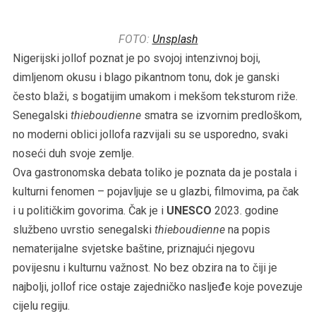
FOTO:
Unsplash
Nigerijski jollof poznat je po svojoj intenzivnoj boji,
dimljenom okusu i blago pikantnom tonu, dok je ganski
često blaži, s bogatijim umakom i mekšom teksturom riže.
Senegalski
thieboudienne
smatra se izvornim predloškom,
no moderni oblici jollofa razvijali su se usporedno, svaki
noseći duh svoje zemlje.
Ova gastronomska debata toliko je poznata da je postala i
kulturni fenomen – pojavljuje se u glazbi, filmovima, pa čak
i u političkim govorima. Čak je i
UNESCO
2023. godine
službeno uvrstio senegalski
thieboudienne
na popis
nematerijalne svjetske baštine, priznajući njegovu
povijesnu i kulturnu važnost. No bez obzira na to čiji je
najbolji, jollof rice ostaje zajedničko nasljeđe koje povezuje
cijelu regiju.