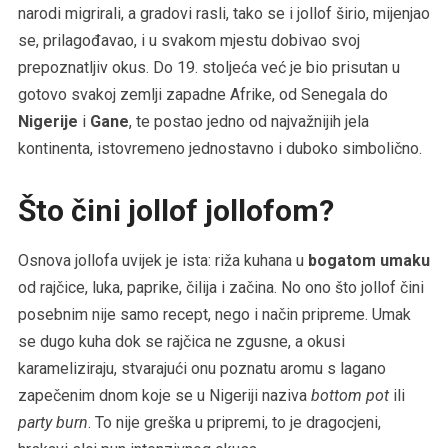
narodi migrirali, a gradovi rasli, tako se i jollof širio, mijenjao
se, prilagođavao, i u svakom mjestu dobivao svoj
prepoznatljiv okus. Do 19. stoljeća već je bio prisutan u
gotovo svakoj zemlji zapadne Afrike, od Senegala do
Nigerije
i
Gane
, te postao jedno od najvažnijih jela
kontinenta, istovremeno jednostavno i duboko simbolično.
Što čini jollof jollofom?
Osnova jollofa uvijek je ista: riža kuhana u
bogatom umaku
od rajčice, luka, paprike, čilija i začina. No ono što jollof čini
posebnim nije samo recept, nego i način pripreme. Umak
se dugo kuha dok se rajčica ne zgusne, a okusi
karameliziraju, stvarajući onu poznatu aromu s lagano
zapečenim dnom koje se u Nigeriji naziva
bottom pot
ili
party burn
. To nije greška u pripremi, to je dragocjeni,