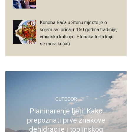
Konoba Baća u Stonu mjesto je o
kojem svi pričaju: 150 godina tradicije,
vrhunska kuhinja i Stonska torta koju
se mora kušati
OUTDOOR
Planinarenje ljeti: Kako
prepoznati prve znakove
dehidracije i toplinskog