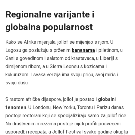
Regionalne varijante i
globalna popularnost
Kako se Afrika mijenjala, jollof se mijenjao s njom. U
Lagosu ga poslužuju s prženim
bananama
i piletinom, u
Gani s govedinom i salatom od krastavaca, u Liberiji s
dimljenom ribom, a u Sierra Leoneu s kozicama i
kukuruzom. I svaka verzija ima svoju priču, svoj miris i
svoju dušu.
S rastom afričke dijaspore, jollof je postao i
globalni
fenomen
. U Londonu, New Yorku, Torontu i Parizu danas
postoje restorani koji se specijaliziraju samo za jollof rice.
Na društvenim mrežama postoje cijeli profili posvećeni
usporedbi recepata, a Jollof Festival svake godine okuplja