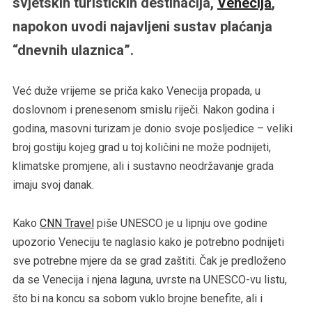
svjetskih turističkih destinacija,
Venecija
,
napokon uvodi najavljeni sustav plaćanja
“dnevnih ulaznica”.
Već duže vrijeme se priča kako Venecija propada, u
doslovnom i prenesenom smislu riječi. Nakon godina i
godina, masovni turizam je donio svoje posljedice – veliki
broj gostiju kojeg grad u toj količini ne može podnijeti,
klimatske promjene, ali i sustavno neodržavanje grada
imaju svoj danak.
Kako
CNN Trave
l
piše UNESCO je u lipnju ove godine
upozorio Veneciju te naglasio kako je potrebno podnijeti
sve potrebne mjere da se grad zaštiti. Čak je predloženo
da se Venecija i njena laguna, uvrste na UNESCO-vu listu,
što bi na koncu sa sobom vuklo brojne benefite, ali i