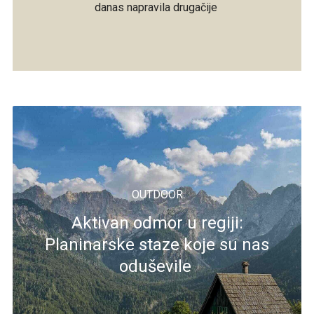
danas napravila drugačije
OUTDOOR
Aktivan odmor u regiji:
Planinarske staze koje su nas
oduševile