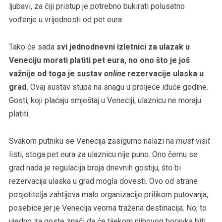
ljubavi, za čiji pristup je potrebno bukirati polusatno
vođenje u vrijednosti od pet eura.
Tako će sada
svi jednodnevni izletnici za ulazak u
Veneciju morati platiti pet eura, no ono što je još
važnije od toga je sustav
online
rezervacije ulaska u
grad.
Ovaj sustav stupa na snagu u proljeće iduće godine.
Gosti, koji plaćaju smještaj u Veneciji, ulaznicu ne moraju
platiti.
Svakom putniku se Venecija zasigurno nalazi na
must visit
listi, stoga pet eura za ulaznicu nije puno. Ono čemu se
grad nada je regulacija broja dnevnih gostiju, što bi
rezervacija ulaska u grad mogla dovesti. Ovo od strane
posjetitelja zahtijeva malo organizacije prilikom putovanja,
posebice jer je Venecija veoma tražena destinacija. No, to
ujedno za goste znači da će tijekom njihovog boravka biti