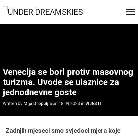
Venecija se bori protiv masovnog
turizma. Uvode se ulaznice za
jednodnevne goste
Written by
Mija Dropuljić
on
18.09.2023
in
VIJESTI
Zadnjih mjeseci smo svjedoci mjera koje