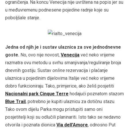
ograničenja. Na koncu Venecija nije uvrštena na popis jer su
u međuvremenu podnesene pojedine radnje koje su
poboljšale stanje.
Jedna od njih je i sustav ulaznica za sve jednodnevne
goste.
No, ovo nije novost,
Venecija
već neko vrijeme
razmatra ovu metodu u svrhu smanjivanja/reguliranje broja
dnevnih gostiju. Sustav
online
rezervacija i plaćanje
ulaznica u pojedinim dijelovima Italije već neko vrijeme
dobro funkcioniraju. Tako, primjerice, ako želiš posjetiti
Nacionalni park Cinque Terre
hodajući poznatom stazom
Blue Trail
, potrebno je kupiti ulaznicu za dotičnu stazu.
Tako ovom dijelu Parka mogu pristupiti samo oni
posjetitelji koji su odlučili planinariti. Isto tako se nedavno
otvorila i poznata dionica
Via dell’Amore
, odnosno Put