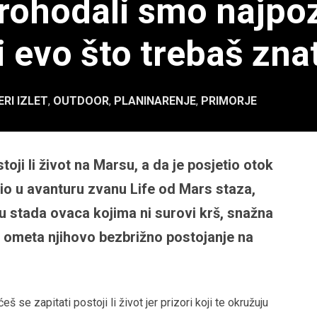
Prohodali smo najpoz
 evo što trebaš znat
RI IZLET
,
OUTDOOR
,
PLANINARENJE
,
PRIMORJE
ji li život na Marsu, a da je posjetio otok
io u avanturu zvanu Life od Mars staza,
ku stada ovaca kojima ni surovi krš, snažna
e ometa njihovo bezbrižno postojanje na
eš se zapitati postoji li život jer prizori koji te okružuju