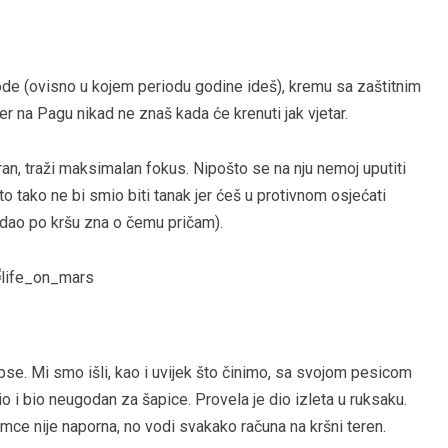
ode (ovisno u kojem periodu godine ideš), kremu sa zaštitnim
jer na Pagu nikad ne znaš kada će krenuti jak vjetar.
ran, traži maksimalan fokus. Nipošto se na nju nemoj uputiti
sto tako ne bi smio biti tanak jer ćeš u protivnom osjećati
odao po kršu zna o čemu pričam).
 pse. Mi smo išli, kao i uvijek što činimo, sa svojom pesicom
 i bio neugodan za šapice. Provela je dio izleta u ruksaku.
ce nije naporna, no vodi svakako računa na kršni teren.