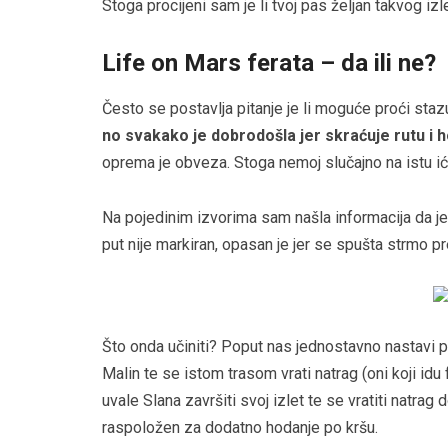
Stoga procijeni sam je li tvoj pas željan takvog izl
Life on Mars ferata – da ili ne?
Često se postavlja pitanje je li moguće proći staz
no svakako je dobrodošla jer skraćuje rutu i 
oprema je obveza. Stoga nemoj slučajno na istu i
Na pojedinim izvorima sam našla informacija da je 
put nije markiran, opasan je jer se spušta strmo pr
Što onda učiniti? Poput nas jednostavno nastavi pr
Malin te se istom trasom vrati natrag (oni koji id
uvale Slana završiti svoj izlet te se vratiti natrag 
raspoložen za dodatno hodanje po kršu.