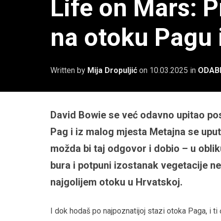
Life on Mars: 
na otoku Pagu i
Written by
Mija Dropuljić
on
10.03.2025
in
ODABE
David Bowie se već odavno upitao posto
Pag i iz malog mjesta Metajna se uput
možda bi taj odgovor i dobio – u obli
bura i potpuni izostanak vegetacije n
najgolijem otoku u Hrvatskoj.
I dok hodaš po najpoznatijoj stazi otoka Paga, i ti ć