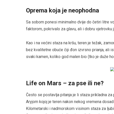
Oprema koja je neophodna
Sa sobom ponesi minimalno dvije do četiri litre v
faktorom, pokrivalo za glavu, ali i dobru vjetrovku 
Kao i na većini staza na kršu, teren je težak, zamo
bez kvalitetne obuće čiji đon izvrsno prianja, ali i
svaki kamen, koliko god malen bio (tko je duže h
Life on Mars – za pse ili ne?
Često se postavlja pitanja je li staza prikladna za
Aryjom kojoj je teren nakon nekog vremena dosadio
Kilometarski i nadmorskom visinom staza za ljubim