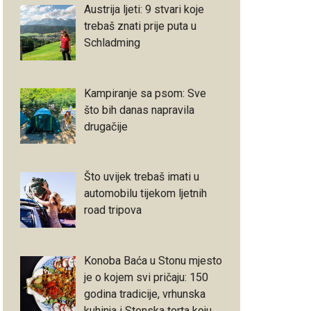
Austrija ljeti: 9 stvari koje
trebaš znati prije puta u
Schladming
Kampiranje sa psom: Sve
što bih danas napravila
drugačije
Što uvijek trebaš imati u
automobilu tijekom ljetnih
road tripova
Konoba Baća u Stonu mjesto
je o kojem svi pričaju: 150
godina tradicije, vrhunska
kuhinja i Stonska torta koju