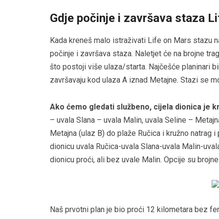
Gdje počinje i završava staza L
Kada kreneš malo istraživati Life on Mars stazu n
počinje i završava staza. Naletjet će na brojne trag
što postoji više ulaza/starta. Najčešće planinari bi
završavaju kod ulaza A iznad Metajne. Stazi se mož
Ako ćemo gledati službeno, cijela dionica je k
– uvala Slana – uvala Malin, uvala Seline – Metajn
Metajna (ulaz B) do plaže Ručica i kružno natrag i
dionicu uvala Ručica-uvala Slana-uvala Malin-uvala 
dionicu proći, ali bez uvale Malin. Opcije su brojne
Naš prvotni plan je bio proći 12 kilometara bez fer