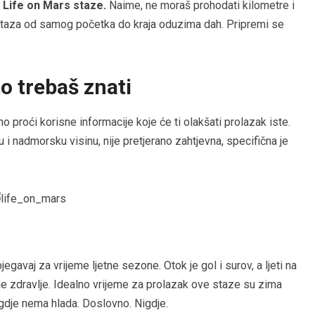
tu Life on Mars staze.
Naime, ne moraš prohodati kilometre i
 staza od samog početka do kraja oduzima dah. Pripremi se
to trebaš znati
 proći korisne informacije koje će ti olakšati prolazak iste.
i nadmorsku visinu, nije pretjerano zahtjevna, specifična je
egavaj za vrijeme ljetne sezone. Otok je gol i surov, a ljeti na
 zdravlje. Idealno vrijeme za prolazak ove staze su zima
nigdje nema hlada. Doslovno. Nigdje.