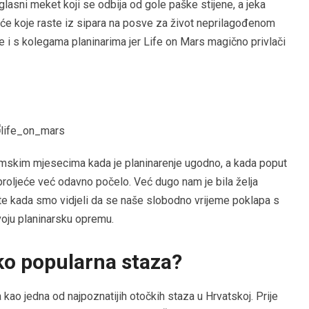
asni meket koji se odbija od gole paške stijene, a jeka
eće koje raste iz sipara na posve za život neprilagođenom
e i s kolegama planinarima jer Life on Mars magično privlači
mskim mjesecima kada je planinarenje ugodno, a kada poput
 proljeće već odavno počelo. Već dugo nam je bila želja
 te kada smo vidjeli da se naše slobodno vrijeme poklapa s
ju planinarsku opremu.
iko popularna staza?
kao jedna od najpoznatijih otočkih staza u Hrvatskoj. Prije