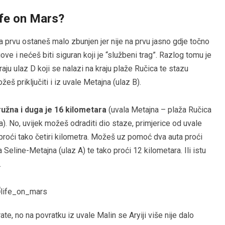
ife on Mars?
a prvu ostaneš malo zbunjen jer nije na prvu jasno gdje točno
ove i nećeš biti siguran koji je “službeni trag”. Razlog tomu je
raju ulaz D koji se nalazi na kraju plaže Ručica te stazu
eš priključiti i iz uvale Metajna (ulaz B).
ružna i duga je 16 kilometara
(uvala Metajna – plaža Ručica
a). No, uvijek možeš odraditi dio staze, primjerice od uvale
 proći tako četiri kilometra. Možeš uz pomoć dva auta proći
Seline-Metajna (ulaz A) te tako proći 12 kilometara. Ili istu
.
ate, no na povratku iz uvale Malin se Aryiji više nije dalo