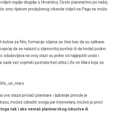
 vidjeti nigdje drugdje u Hrvatskoj. Često planinarimo po našoj
o što smo tijekom produženog vikenda vidjeli na Pagu ne može
 kulisa za film, formacije stijena se čine kao da su satkane
sjećaj da se nalaziš u stjenovitoj pustinji ili da hodaš podno
 oduševljava na ovoj stazi su jedne od najljepših uvala i
la sada već svjetski poznata trail utrka Life on Mars koja se
ova staza privlači planinare i ljubitelje prirode je
trasu, možeš odraditi svega par kilometara, možeš je proći
Stoga čak i ako nemaš planinarskog iskustva ili