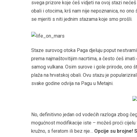
svega prizore koje ćeš vidjeti na ovoj stazi nećeš
obali i otocima, krš nam nije nepoznanica, no on
se mjeriti s niti jednim stazama koje smo prošli.
Staze surovog otoka Paga djeluju poput nestvarnih
prema najmaštovitijim nacrtima, a često ćeš imati o
samog vulkana. Osim surove i gole prirode, ono što
plaža na hrvatskoj obali. Ovu stazu je popularizira
svake godine odvija na Pagu u Metajni.
No, definitivno jedan od vodećih razloga zbog čega 
mogućnost modifikacije iste – možeš proći cijelu 
kružno, s feratom ili bez nje…
Opcije su brojne! 