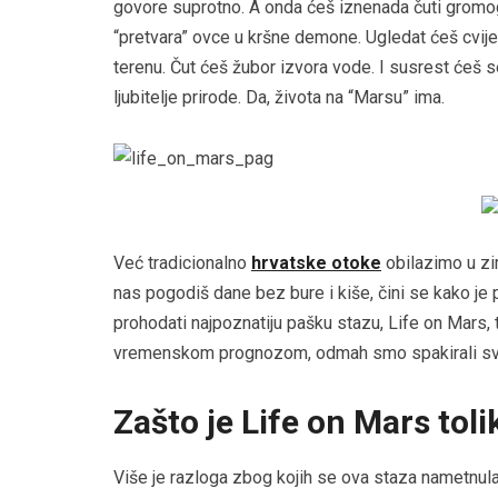
govore suprotno. A onda ćeš iznenada čuti gromogl
“pretvara” ovce u kršne demone. Ugledat ćeš cvij
terenu. Čut ćeš žubor izvora vode. I susrest ćeš s
ljubitelje prirode. Da, života na “Marsu” ima.
Već tradicionalno
hrvatske otoke
obilazimo u zi
nas pogodiš dane bez bure i kiše, čini se kako je
prohodati najpoznatiju pašku stazu, Life on Mars,
vremenskom prognozom, odmah smo spakirali svo
Zašto je Life on Mars tol
Više je razloga zbog kojih se ova staza nametnula 