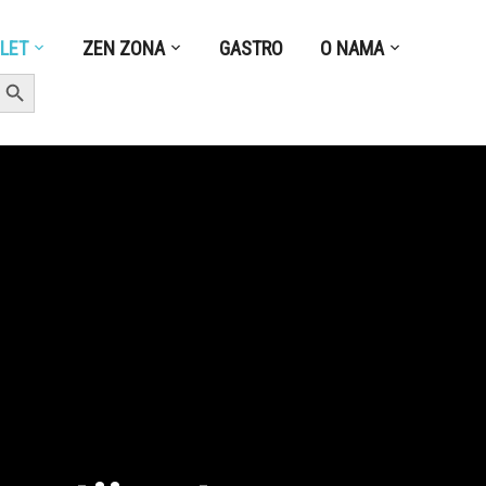
ZLET
ZEN ZONA
GASTRO
O NAMA
earch Button