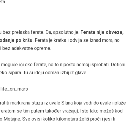
eta.
u bez prelaska ferate. Da, apsolutno je.
Ferata nije obveza,
hodanje po kršu.
Ferata je kratka i odvija se iznad mora, no
ći bez adekvatne opreme.
moguće ići oko ferate, no to nipošto nemoj isprobati. Dotični
eko sipara. Tu si ideju odmah izbij iz glave.
atiti markiranu stazu iz uvale Slana koja vodi do uvale i plaže
u feratom se tim putem također vraćaju). Isto tako možeš kod
do Metajne. Sve ovisi koliko kilometara želiš proći i jesi li