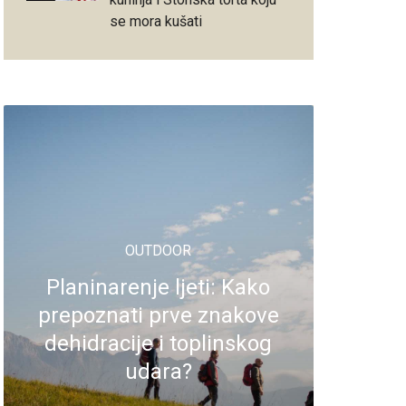
se mora kušati
OUTDOOR
Planinarenje ljeti: Kako
prepoznati prve znakove
dehidracije i toplinskog
udara?