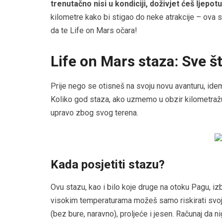
trenutačno nisi u kondiciji, doživjet ćeš ljepo
kilometre kako bi stigao do neke atrakcije – ova
da te Life on Mars očara!
Life on Mars staza: Sve š
Prije nego se otisneš na svoju novu avanturu, idemo
Koliko god staza, ako uzmemo u obzir kilometražu 
upravo zbog svog terena.
Kada posjetiti stazu?
Ovu stazu, kao i bilo koje druge na otoku Pagu, izbj
visokim temperaturama možeš samo riskirati svoje
(bez bure, naravno), proljeće i jesen. Računaj da 